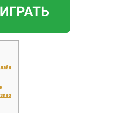
 ИГРАТЬ
нлайн
и
азино