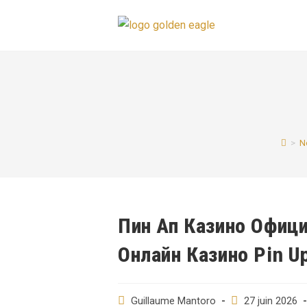
Skip
to
content
>
N
Пин Ап Казино Офици
Онлайн Казино Pin U
Auteur/autrice
Post
Guillaume Mantoro
27 juin 2026