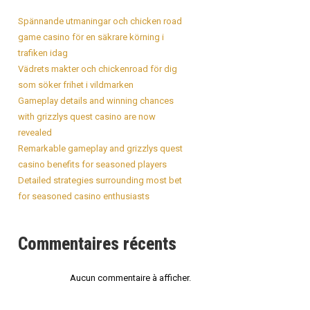
Spännande utmaningar och chicken road
game casino för en säkrare körning i
trafiken idag
Vädrets makter och chickenroad för dig
som söker frihet i vildmarken
Gameplay details and winning chances
with grizzlys quest casino are now
revealed
Remarkable gameplay and grizzlys quest
casino benefits for seasoned players
Detailed strategies surrounding most bet
for seasoned casino enthusiasts
Commentaires récents
Aucun commentaire à afficher.