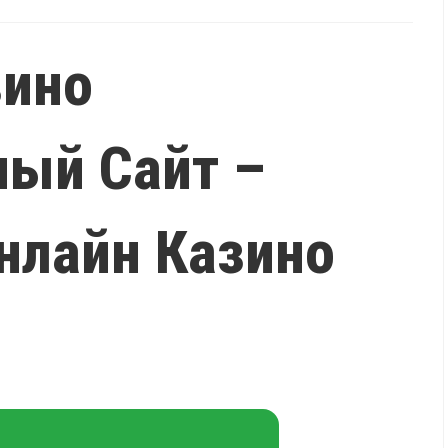
category:
comments:
зино
ый Сайт –
Онлайн Казино