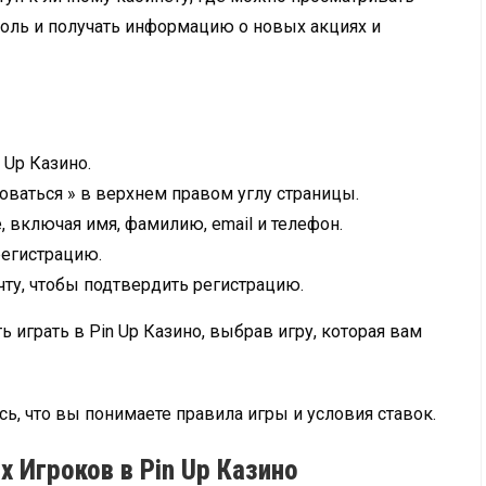
роль и получать информацию о новых акциях и
 Up Казино.
оваться » в верхнем правом углу страницы.
 включая имя, фамилию, email и телефон.
регистрацию.
ту, чтобы подтвердить регистрацию.
 играть в Pin Up Казино, выбрав игру, которая вам
ь, что вы понимаете правила игры и условия ставок.
 Игроков в Pin Up Казино