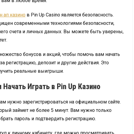
е вам в любое время.
н ап казино
в Pin Up Casino является безопасность.
ащищен современными технологиями безопасности,
его счета и личных данных. Вы можете быть уверены,
ет.
множество бонусов и акций, чтобы помочь вам начать
за регистрацию, депозит и другие действия. Это
олучить реальные выигрыши.
 Начать Играть в Pin Up Казино
 вам нужно зарегистрироваться на официальном сайте.
орый займет не более 5 минут. Вам нужно только
брать пароль и подтвердить регистрацию.
туп к личному кабинету, где можно просматривать