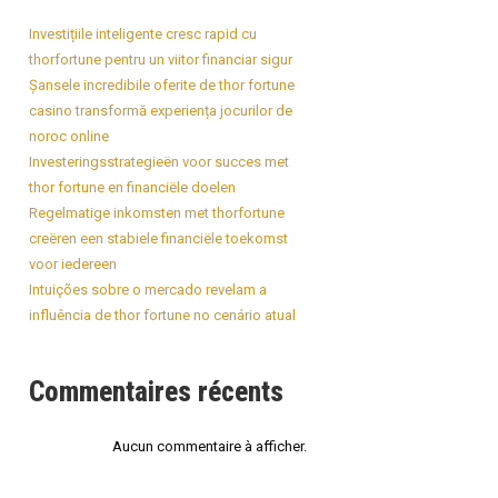
Investițiile inteligente cresc rapid cu
thorfortune pentru un viitor financiar sigur
Șansele incredibile oferite de thor fortune
casino transformă experiența jocurilor de
noroc online
Investeringsstrategieën voor succes met
thor fortune en financiële doelen
Regelmatige inkomsten met thorfortune
creëren een stabiele financiële toekomst
voor iedereen
Intuições sobre o mercado revelam a
influência de thor fortune no cenário atual
Commentaires récents
Aucun commentaire à afficher.