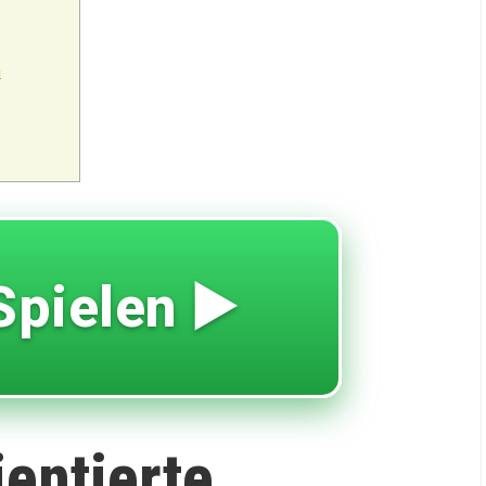
n
Spielen ▶️
entierte