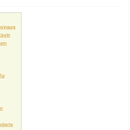
category:
comments:
 winaura
ckeln
ärem
für
er
ndierte