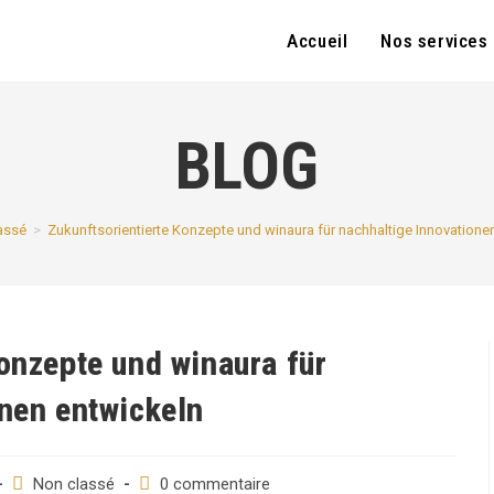
Accueil
Nos services
BLOG
assé
>
Zukunftsorientierte Konzepte und winaura für nachhaltige Innovatione
onzepte und winaura für
onen entwickeln
Post
Post
Non classé
0 commentaire