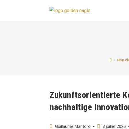
Skip
to
content
>
Non cl
Zukunftsorientierte K
nachhaltige Innovati
Auteur/autrice
Post
Guillaume Mantoro
8 juillet 2026