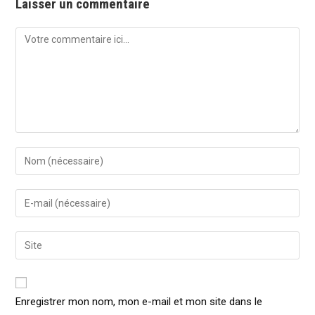
Laisser un commentaire
Comment
Enter
your
name
Enter
or
your
username
email
Enter
to
address
your
comment
to
website
comment
URL
Enregistrer mon nom, mon e-mail et mon site dans le
(optional)