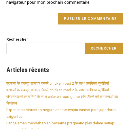
navigateur pour mon prochain commentaire.
Rechercher
RECHERCHER
Articles récents
प्रयासों के बावजूद शानदार गेमप्ले chicken road 2 के साथ अनगिनत चुनौतियाँ
प्रयासों के बावजूद शानदार गेमप्ले chicken road 2 के साथ अनगिनत चुनौतियाँ
परिवर्तनकारी रणनीतियों के साथ chicken road game और जीतने की संभावनाओं का
विश्लेषण
Experiencia vibrante y segura con bettyspin casino para jugadores
exigentes
Pengalaman mendebarkan bersama pragmatic play dalam setiap