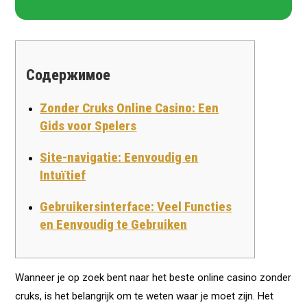
Содержимое
Zonder Cruks Online Casino: Een
Gids voor Spelers
Site-navigatie: Eenvoudig en
Intuïtief
Gebruikersinterface: Veel Functies
en Eenvoudig te Gebruiken
Wanneer je op zoek bent naar het beste online casino zonder
cruks, is het belangrijk om te weten waar je moet zijn. Het