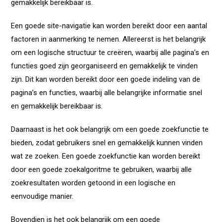
gemakkelijk bereikbaar is.
Een goede site-navigatie kan worden bereikt door een aantal
factoren in aanmerking te nemen. Allereerst is het belangrijk
om een logische structuur te creëren, waarbij alle pagina’s en
functies goed zijn georganiseerd en gemakkelijk te vinden
zijn. Dit kan worden bereikt door een goede indeling van de
pagina’s en functies, waarbij alle belangrijke informatie snel
en gemakkelijk bereikbaar is.
Daarnaast is het ook belangrijk om een goede zoekfunctie te
bieden, zodat gebruikers snel en gemakkelijk kunnen vinden
wat ze zoeken. Een goede zoekfunctie kan worden bereikt
door een goede zoekalgoritme te gebruiken, waarbij alle
zoekresultaten worden getoond in een logische en
eenvoudige manier.
Bovendien is het ook belangrijk om een goede