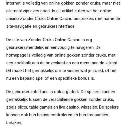
internet is volledig van online gokken zonder cruks, maar niet
allemaal zijn even goed. In dit artikel zullen we het online
casino Zonder Cruks Online Casino bespreken, met name de
site-navigatie en gebruikersinterface.
De site van Zonder Cruks Online Casino is erg
gebruikersvriendelijk en eenvoudig te navigeren. De
homepage is volledig van online gokken zonder cruks, met
een zoekbalk aan de bovenkant en een menu aan de zijkant.
Dit maakt het gemakkelijk om te vinden wat je zoekt, of het
nu een bepaald spel of een specifieke bonus is.
De gebruikersinterface is ook erg sterk. De spelers kunnen
gemakkelijk tussen de verschillende gokken zonder cruks,
zoals slots, table games en live casino, wisselen. De spelers
kunnen ook hun balans controleren en hun transacties
bekijken.