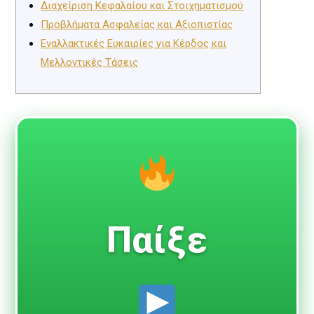
Διαχείριση Κεφαλαίου και Στοιχηματισμού
Προβλήματα Ασφαλείας και Αξιοπιστίας
Εναλλακτικές Ευκαιρίες για Κέρδος και
Μελλοντικές Τάσεις
Παίξε