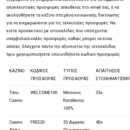
αποκλειστικές προσφορές απευθείας στο email σας, ή να
ακολουθήσετε τα καζίνο στα μέσα κοινωνικής δικτύωσης
για να ενημερώνεστε για τις τελευταίες προσφορές. Να
είστε προσεκτικοί με ιστοσελίδες που υπόσχονται
υπερβολικά καλές προσφορές, καθώς μπορεί να είναι
απάτες. Ελέγχετε πάντα την αξιοπιστία της ιστοσελίδας
πριν χρησιμοποιήσετε οποιονδήποτε κωδικό προσφοράς.
ΚΑΖΊΝΟ
ΚΩΔΙΚΌΣ
ΤΎΠΟΣ
ΑΠΑΙΤΉΣΕΙΣ
ΠΡΟΣΦΟΡΆΣ
ΠΡΟΣΦΟΡΆΣ
ΣΤΟΙΧΗΜΑΤΙΣΜ
Trino
WELCOME100
Μπόνους
35x
Casino
Κατάθεσης
100%
Casino
FREE20
20 Δωρεάν
40x