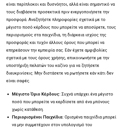
είναι περίπλοκοι και δυσνόητοι, αλλά είναι σημαντικό να
τους διαβάσετε προσεκτικά πριν ενεργοποιήσετε την
προσφορά. Αναζητήστε πληροφορίες σχετικά με το
μέγιστο ποσό κέρδους που μπορείτε να αποσύρετε, τους
περιορισμούς στα παιχνίδια, τη διάρκεια ισχύος της
προσφοράς και τυχόν άλλους όρους που μπορεί να
επηρεάσουν την εμπειρία σας. Εάν έχετε αμφιβολίες
σχετικά με τους όρους χρήσης, επικοινωνήστε με την
υποστήριξη πελατών του καζίνο για να ζητήσετε
διευκρινίσεις. Μην διστάσετε να ρωτήσετε εάν κάτι δεν
είναι σαφές.
Μέγιστο Όριο Κέρδους:
Συχνά υπάρχει ένα μέγιστο
ποσό που μπορείτε να κερδίσετε από ένα μπόνους
χωρίς κατάθεση.
Περιορισμένοι Παιχνίδια:
Ορισμένα παιχνίδια μπορεί
να μην συμμετέχουν στον υπολογισμό του