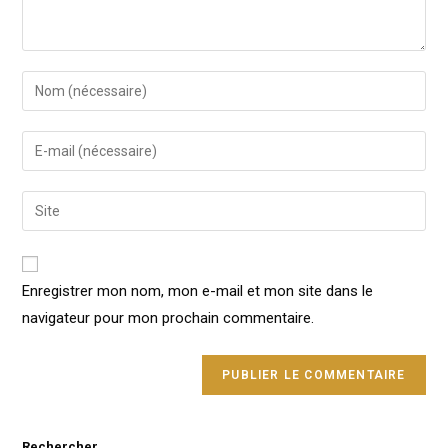
Enter
your
name
Enter
or
your
username
email
Enter
to
address
your
comment
to
website
comment
URL
Enregistrer mon nom, mon e-mail et mon site dans le
(optional)
navigateur pour mon prochain commentaire.
Rechercher