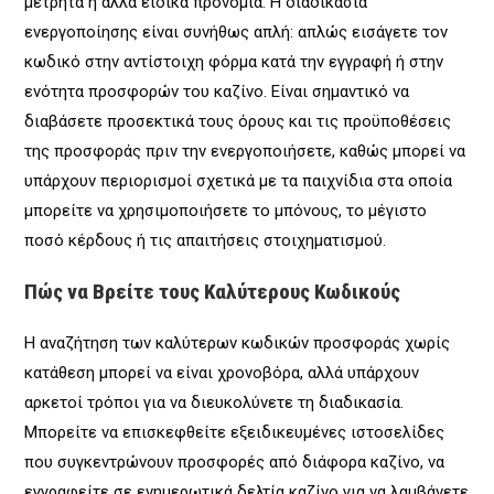
μετρητά ή άλλα ειδικά προνόμια. Η διαδικασία
ενεργοποίησης είναι συνήθως απλή: απλώς εισάγετε τον
κωδικό στην αντίστοιχη φόρμα κατά την εγγραφή ή στην
ενότητα προσφορών του καζίνο. Είναι σημαντικό να
διαβάσετε προσεκτικά τους όρους και τις προϋποθέσεις
της προσφοράς πριν την ενεργοποιήσετε, καθώς μπορεί να
υπάρχουν περιορισμοί σχετικά με τα παιχνίδια στα οποία
μπορείτε να χρησιμοποιήσετε το μπόνους, το μέγιστο
ποσό κέρδους ή τις απαιτήσεις στοιχηματισμού.
Πώς να Βρείτε τους Καλύτερους Κωδικούς
Η αναζήτηση των καλύτερων κωδικών προσφοράς χωρίς
κατάθεση μπορεί να είναι χρονοβόρα, αλλά υπάρχουν
αρκετοί τρόποι για να διευκολύνετε τη διαδικασία.
Μπορείτε να επισκεφθείτε εξειδικευμένες ιστοσελίδες
που συγκεντρώνουν προσφορές από διάφορα καζίνο, να
εγγραφείτε σε ενημερωτικά δελτία καζίνο για να λαμβάνετε