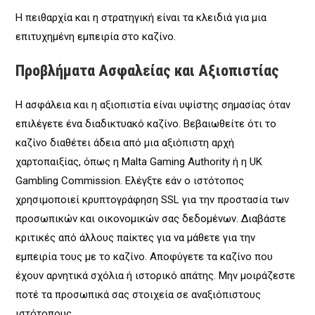
Η πειθαρχία και η στρατηγική είναι τα κλειδιά για μια
επιτυχημένη εμπειρία στο καζίνο.
Προβλήματα Ασφαλείας και Αξιοπιστίας
Η ασφάλεια και η αξιοπιστία είναι υψίστης σημασίας όταν
επιλέγετε ένα διαδικτυακό καζίνο. Βεβαιωθείτε ότι το
καζίνο διαθέτει άδεια από μια αξιόπιστη αρχή
χαρτοπαιξίας, όπως η Malta Gaming Authority ή η UK
Gambling Commission. Ελέγξτε εάν ο ιστότοπος
χρησιμοποιεί κρυπτογράφηση SSL για την προστασία των
προσωπικών και οικονομικών σας δεδομένων. Διαβάστε
κριτικές από άλλους παίκτες για να μάθετε για την
εμπειρία τους με το καζίνο. Αποφύγετε τα καζίνο που
έχουν αρνητικά σχόλια ή ιστορικό απάτης. Μην μοιράζεστε
ποτέ τα προσωπικά σας στοιχεία σε αναξιόπιστους
ιστότοπους.