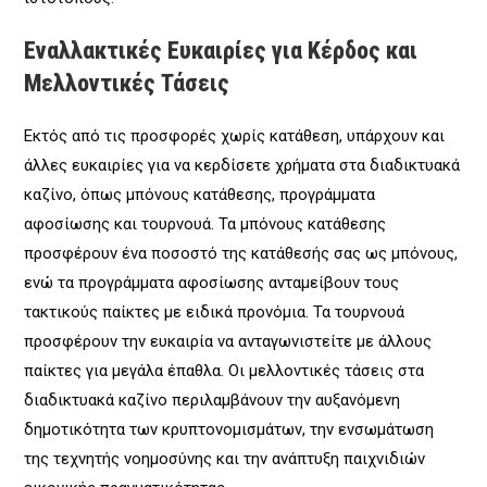
Εναλλακτικές Ευκαιρίες για Κέρδος και
Μελλοντικές Τάσεις
Εκτός από τις προσφορές χωρίς κατάθεση, υπάρχουν και
άλλες ευκαιρίες για να κερδίσετε χρήματα στα διαδικτυακά
καζίνο, όπως μπόνους κατάθεσης, προγράμματα
αφοσίωσης και τουρνουά. Τα μπόνους κατάθεσης
προσφέρουν ένα ποσοστό της κατάθεσής σας ως μπόνους,
ενώ τα προγράμματα αφοσίωσης ανταμείβουν τους
τακτικούς παίκτες με ειδικά προνόμια. Τα τουρνουά
προσφέρουν την ευκαιρία να ανταγωνιστείτε με άλλους
παίκτες για μεγάλα έπαθλα. Οι μελλοντικές τάσεις στα
διαδικτυακά καζίνο περιλαμβάνουν την αυξανόμενη
δημοτικότητα των κρυπτονομισμάτων, την ενσωμάτωση
της τεχνητής νοημοσύνης και την ανάπτυξη παιχνιδιών