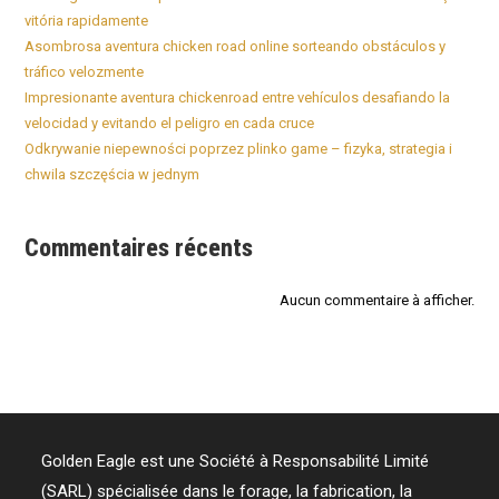
vitória rapidamente
Asombrosa aventura chicken road online sorteando obstáculos y
tráfico velozmente
Impresionante aventura chickenroad entre vehículos desafiando la
velocidad y evitando el peligro en cada cruce
Odkrywanie niepewności poprzez plinko game – fizyka, strategia i
chwila szczęścia w jednym
Commentaires récents
Aucun commentaire à afficher.
Golden Eagle est une Société à Responsabilité Limité
(SARL) spécialisée dans le forage, la fabrication, la