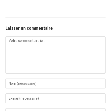
Laisser un commentaire
Comment
Enter
your
name
Enter
or
your
username
email