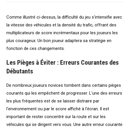
Comme illustré ci-dessus, la difficulté du jeu s'intensifie avec
la vitesse des véhicules et la densité du trafic, offrant des
multiplicateurs de score incrémentaux pour les joueurs les
plus courageux. Un bon joueur adaptera sa stratégie en
fonction de ces changements.
Les Pièges à Éviter : Erreurs Courantes des
Débutants
De nombreux joueurs novices tombent dans certains pièges
courants qui les empêchent de progresser. L'une des erreurs
les plus fréquentes est de se laisser distraire par
l'environnement ou par le score affiché à l'écran. Il est
important de rester concentré sur la route et sur les
véhicules qui se dirigent vers vous. Une autre erreur courante