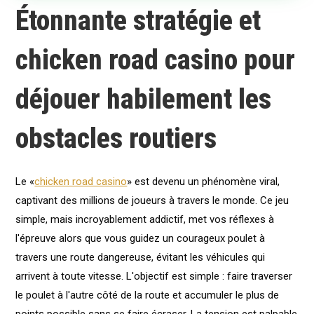
Étonnante stratégie et
chicken road casino pour
déjouer habilement les
obstacles routiers
Le «
chicken road casino
» est devenu un phénomène viral,
captivant des millions de joueurs à travers le monde. Ce jeu
simple, mais incroyablement addictif, met vos réflexes à
l'épreuve alors que vous guidez un courageux poulet à
travers une route dangereuse, évitant les véhicules qui
arrivent à toute vitesse. L'objectif est simple : faire traverser
le poulet à l'autre côté de la route et accumuler le plus de