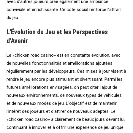
avec d'autres joueurs crée également une ambiance
conviviale et enrichissante. Ce côté social renforce l’attrait
du jeu.
L'Évolution du Jeu et les Perspectives
d'Avenir
Le «chicken road casino» est en constante évolution, avec
de nouvelles fonctionnalités et améliorations ajoutées
régulièrement par les développeurs. Ces mises à jour visent à
rendre le jeu encore plus stimulant et divertissant. Parmi les
futures améliorations envisagées, on peut citer l'ajout de
nouveaux environnements, de nouveaux types de véhicules,
et de nouveaux modes de jeu. L'objectif est de maintenir
l'intérêt des joueurs et d'attirer de nouveaux adeptes. Le
«chicken road casino» a clairement de beaux jours devant lui,
continuant à innover et à offrir une expérience de jeu unique