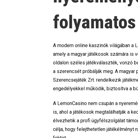
folyamatos
A modern online kaszinók világában a 
amely a magyar játékosok számára is vo
oldalon széles játékválaszték, vonzó b
a szerencsét próbálják meg. A magyar 
Szerencsejáték Zrt. rendelkezik játék
engedélyekkel működik, biztosítva a bi
A LemonCasino nem csupán a nyeremény
is, ahol a játékosok megtalálhatják a 
élvezhetik a profi ügyfélszolgálat támo
célja, hogy felejthetetlen játékélményt 
fektet.