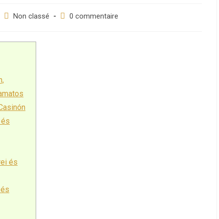
Post
Post
Non classé
0 commentaire
category:
comments:
n,
yamatos
Casinón
 és
ei és
 és