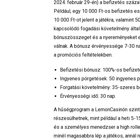
2024. február 29-én) a befizetés száz
Például, egy 10 000 Ft-os befizetés e
10 000 Ft-ot jelent a játékra, valamin
kapcsolódó fogadási követelmény általá
bónuszösszeget és a nyereményeket enny
válnak. A bónusz érvényessége 7-30 na
a promóciós feltételekben.
Befizetési bónusz: 100%-os befizeté
Ingyenes pörgetések: 50 ingyenes p
Forgatási követelmény: 35-szeres 
Érvényességi idő: 30 nap.
A hűségprogram a LemonCasinón szint
részesülhetnek, mint például a heti 5-
és a személyes menedzser a high roller
minél magasabbra lép a játékos, annál 