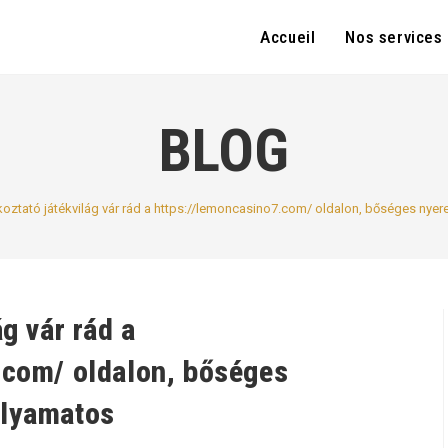
Accueil
Nos services
BLOG
oztató játékvilág vár rád a https://lemoncasino7.com/ oldalon, bőséges nye
g vár rád a
.com/ oldalon, bőséges
olyamatos