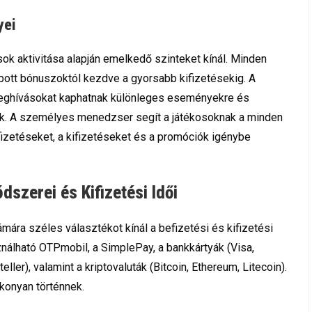
yei
k aktivitása alapján emelkedő szinteket kínál. Minden
abott bónuszoktól kezdve a gyorsabb kifizetésekig. A
eghívásokat kaphatnak különleges eseményekre és
k. A személyes menedzser segít a játékosoknak a minden
fizetéseket, a kifizetéseket és a promóciók igénybe
szerei és Kifizetési Idői
ra széles választékot kínál a befizetési és kifizetési
nálható OTPmobil, a SimplePay, a bankkártyák (Visa,
eller), valamint a kriptovaluták (Bitcoin, Ethereum, Litecoin).
ékonyan történnek.