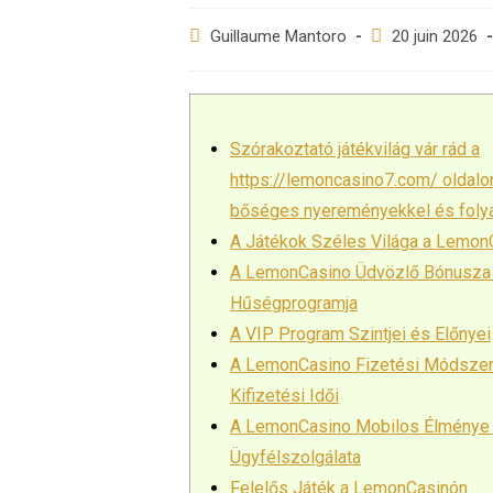
Auteur/autrice
Post
Guillaume Mantoro
20 juin 2026
de
published:
la
publication :
Szórakoztató játékvilág vár rád a
https://lemoncasino7.com/ oldalo
bőséges nyereményekkel és fol
A Játékok Széles Világa a Lemon
A LemonCasino Üdvözlő Bónusza
Hűségprogramja
A VIP Program Szintjei és Előnyei
A LemonCasino Fizetési Módszer
Kifizetési Idői
A LemonCasino Mobilos Élménye
Ügyfélszolgálata
Felelős Játék a LemonCasinón