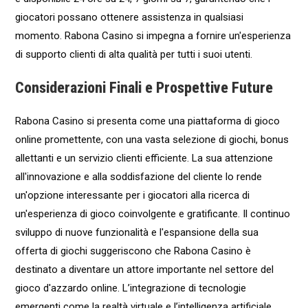
giocatori possano ottenere assistenza in qualsiasi
momento. Rabona Casino si impegna a fornire un'esperienza
di supporto clienti di alta qualità per tutti i suoi utenti.
Considerazioni Finali e Prospettive Future
Rabona Casino si presenta come una piattaforma di gioco
online promettente, con una vasta selezione di giochi, bonus
allettanti e un servizio clienti efficiente. La sua attenzione
all'innovazione e alla soddisfazione del cliente lo rende
un'opzione interessante per i giocatori alla ricerca di
un'esperienza di gioco coinvolgente e gratificante. Il continuo
sviluppo di nuove funzionalità e l'espansione della sua
offerta di giochi suggeriscono che Rabona Casino è
destinato a diventare un attore importante nel settore del
gioco d'azzardo online. L’integrazione di tecnologie
emergenti come la realtà virtuale e l’intelligenza artificiale