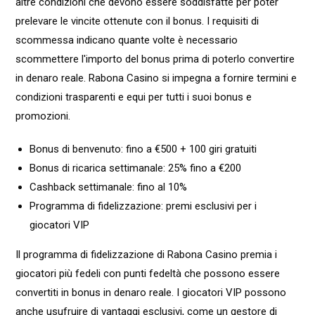
altre condizioni che devono essere soddisfatte per poter
prelevare le vincite ottenute con il bonus. I requisiti di
scommessa indicano quante volte è necessario
scommettere l'importo del bonus prima di poterlo convertire
in denaro reale. Rabona Casino si impegna a fornire termini e
condizioni trasparenti e equi per tutti i suoi bonus e
promozioni.
Bonus di benvenuto: fino a €500 + 100 giri gratuiti
Bonus di ricarica settimanale: 25% fino a €200
Cashback settimanale: fino al 10%
Programma di fidelizzazione: premi esclusivi per i
giocatori VIP
Il programma di fidelizzazione di Rabona Casino premia i
giocatori più fedeli con punti fedeltà che possono essere
convertiti in bonus in denaro reale. I giocatori VIP possono
anche usufruire di vantaggi esclusivi, come un gestore di