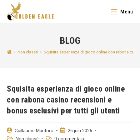
Skip
Menu
to
content
BLOG
>
Non classé
>
Squisita esperienza di gioco online con rabona casino 
Squisita esperienza di gioco online
con rabona casino recensioni e
bonus esclusivi per tutti gli utenti
Auteur/autrice
Post
Guillaume Mantoro
26 juin 2026
de
published:
Post
Post
Non classé
0 commentaire