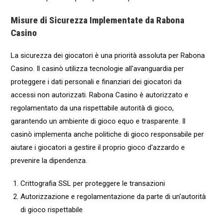
Misure di Sicurezza Implementate da Rabona
Casino
La sicurezza dei giocatori è una priorità assoluta per Rabona
Casino. Il casinò utilizza tecnologie all'avanguardia per
proteggere i dati personali e finanziari dei giocatori da
accessi non autorizzati. Rabona Casino è autorizzato e
regolamentato da una rispettabile autorità di gioco,
garantendo un ambiente di gioco equo e trasparente. Il
casinò implementa anche politiche di gioco responsabile per
aiutare i giocatori a gestire il proprio gioco d'azzardo e
prevenire la dipendenza.
Crittografia SSL per proteggere le transazioni
Autorizzazione e regolamentazione da parte di un'autorità
di gioco rispettabile