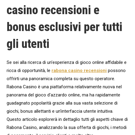
casino recensioni e
bonus esclusivi per tutti
gli utenti
Se sei alla ricerca di un'esperienza di gioco online affidabile e
ricca di opportunità, le
rabona casino recensioni
possono
offrirti una panoramica completa su questo operatore.
Rabona Casino è una piattaforma relativamente nuova nel
panorama del gioco d'azzardo online, ma ha rapidamente
guadagnato popolarità grazie alla sua vasta selezione di
giochi, bonus allettanti e un'interfaccia utente intuitiva.
Questo articolo esplorerà in dettaglio tutti gli aspetti chiave di
Rabona Casino, analizzando la sua offerta di giochi, i metodi