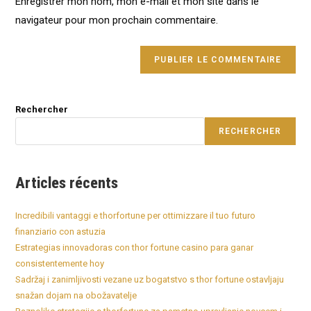
Enregistrer mon nom, mon e-mail et mon site dans le
(optional)
navigateur pour mon prochain commentaire.
Rechercher
RECHERCHER
Articles récents
Incredibili vantaggi e thorfortune per ottimizzare il tuo futuro
finanziario con astuzia
Estrategias innovadoras con thor fortune casino para ganar
consistentemente hoy
Sadržaj i zanimljivosti vezane uz bogatstvo s thor fortune ostavljaju
snažan dojam na obožavatelje