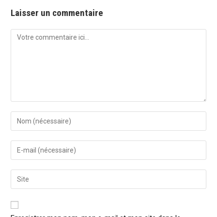
Laisser un commentaire
Comment
Enter
your
name
Enter
or
your
username
email
Enter
to
address
your
comment
to
website
comment
URL