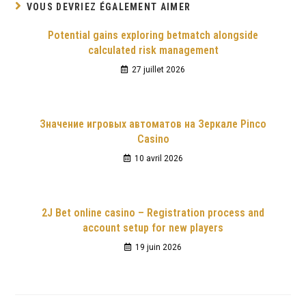
VOUS DEVRIEZ ÉGALEMENT AIMER
Potential gains exploring betmatch alongside
calculated risk management
27 juillet 2026
Значение игровых автоматов на Зеркале Pinco
Casino
10 avril 2026
2J Bet online casino – Registration process and
account setup for new players
19 juin 2026