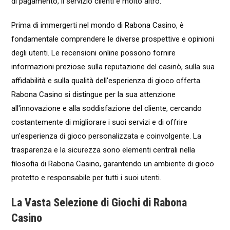
di pagamento, il servizio clienti e molto altro.
Prima di immergerti nel mondo di Rabona Casino, è
fondamentale comprendere le diverse prospettive e opinioni
degli utenti. Le recensioni online possono fornire
informazioni preziose sulla reputazione del casinò, sulla sua
affidabilità e sulla qualità dell'esperienza di gioco offerta.
Rabona Casino si distingue per la sua attenzione
all'innovazione e alla soddisfazione del cliente, cercando
costantemente di migliorare i suoi servizi e di offrire
un'esperienza di gioco personalizzata e coinvolgente. La
trasparenza e la sicurezza sono elementi centrali nella
filosofia di Rabona Casino, garantendo un ambiente di gioco
protetto e responsabile per tutti i suoi utenti.
La Vasta Selezione di Giochi di Rabona
Casino