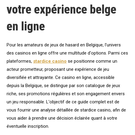
votre expérience belge
en ligne
Pour les amateurs de jeux de hasard en Belgique, l'univers
des casinos en ligne offre une multitude d'options. Parmi ces
plateformes,
stardice casino
se positionne comme un
acteur prometteur, proposant une expérience de jeu
diversifiée et attrayante. Ce casino en ligne, accessible
depuis la Belgique, se distingue par son catalogue de jeux
riche, ses promotions régulières et son engagement envers
un jeu responsable. L'objectif de ce guide complet est de
vous fournir une analyse détaillée de stardice casino, afin de
vous aider à prendre une décision éclairée quant à votre
éventuelle inscription.