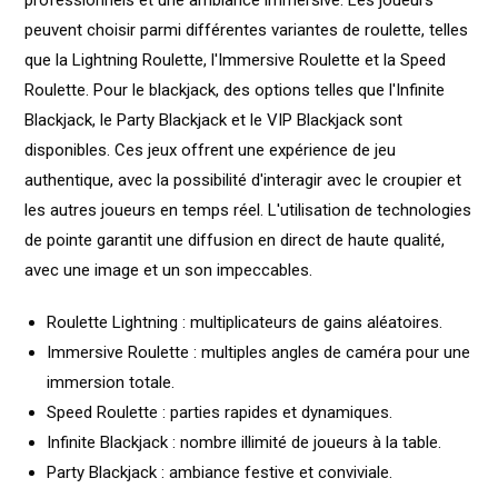
professionnels et une ambiance immersive. Les joueurs
peuvent choisir parmi différentes variantes de roulette, telles
que la Lightning Roulette, l'Immersive Roulette et la Speed
Roulette. Pour le blackjack, des options telles que l'Infinite
Blackjack, le Party Blackjack et le VIP Blackjack sont
disponibles. Ces jeux offrent une expérience de jeu
authentique, avec la possibilité d'interagir avec le croupier et
les autres joueurs en temps réel. L'utilisation de technologies
de pointe garantit une diffusion en direct de haute qualité,
avec une image et un son impeccables.
Roulette Lightning : multiplicateurs de gains aléatoires.
Immersive Roulette : multiples angles de caméra pour une
immersion totale.
Speed Roulette : parties rapides et dynamiques.
Infinite Blackjack : nombre illimité de joueurs à la table.
Party Blackjack : ambiance festive et conviviale.