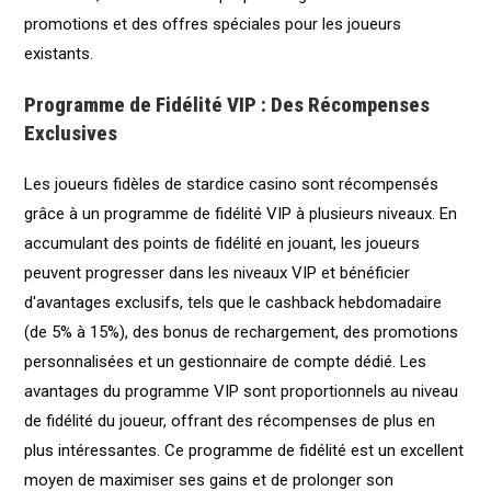
promotions et des offres spéciales pour les joueurs
existants.
Programme de Fidélité VIP : Des Récompenses
Exclusives
Les joueurs fidèles de stardice casino sont récompensés
grâce à un programme de fidélité VIP à plusieurs niveaux. En
accumulant des points de fidélité en jouant, les joueurs
peuvent progresser dans les niveaux VIP et bénéficier
d'avantages exclusifs, tels que le cashback hebdomadaire
(de 5% à 15%), des bonus de rechargement, des promotions
personnalisées et un gestionnaire de compte dédié. Les
avantages du programme VIP sont proportionnels au niveau
de fidélité du joueur, offrant des récompenses de plus en
plus intéressantes. Ce programme de fidélité est un excellent
moyen de maximiser ses gains et de prolonger son