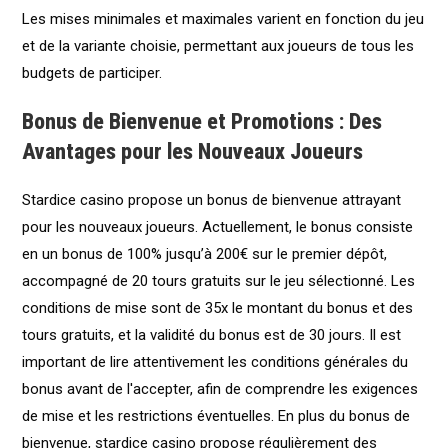
Les mises minimales et maximales varient en fonction du jeu
et de la variante choisie, permettant aux joueurs de tous les
budgets de participer.
Bonus de Bienvenue et Promotions : Des
Avantages pour les Nouveaux Joueurs
Stardice casino propose un bonus de bienvenue attrayant
pour les nouveaux joueurs. Actuellement, le bonus consiste
en un bonus de 100% jusqu’à 200€ sur le premier dépôt,
accompagné de 20 tours gratuits sur le jeu sélectionné. Les
conditions de mise sont de 35x le montant du bonus et des
tours gratuits, et la validité du bonus est de 30 jours. Il est
important de lire attentivement les conditions générales du
bonus avant de l'accepter, afin de comprendre les exigences
de mise et les restrictions éventuelles. En plus du bonus de
bienvenue, stardice casino propose régulièrement des