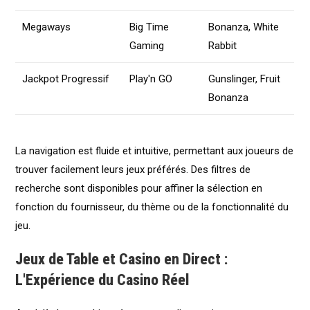
Megaways
Big Time
Bonanza, White
Gaming
Rabbit
Jackpot Progressif
Play'n GO
Gunslinger, Fruit
Bonanza
La navigation est fluide et intuitive, permettant aux joueurs de
trouver facilement leurs jeux préférés. Des filtres de
recherche sont disponibles pour affiner la sélection en
fonction du fournisseur, du thème ou de la fonctionnalité du
jeu.
Jeux de Table et Casino en Direct :
L'Expérience du Casino Réel