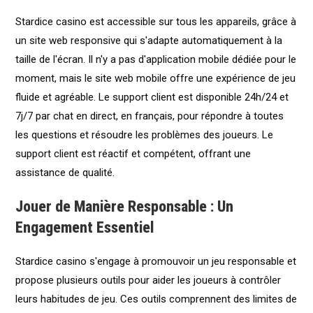
Stardice casino est accessible sur tous les appareils, grâce à
un site web responsive qui s'adapte automatiquement à la
taille de l'écran. Il n'y a pas d'application mobile dédiée pour le
moment, mais le site web mobile offre une expérience de jeu
fluide et agréable. Le support client est disponible 24h/24 et
7j/7 par chat en direct, en français, pour répondre à toutes
les questions et résoudre les problèmes des joueurs. Le
support client est réactif et compétent, offrant une
assistance de qualité.
Jouer de Manière Responsable : Un
Engagement Essentiel
Stardice casino s'engage à promouvoir un jeu responsable et
propose plusieurs outils pour aider les joueurs à contrôler
leurs habitudes de jeu. Ces outils comprennent des limites de