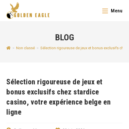
Skip
Menu
to
content
BLOG
>
Non classé
>
Sélection rigoureuse de jeux et bonus exclusifs chez 
Sélection rigoureuse de jeux et
bonus exclusifs chez stardice
casino, votre expérience belge en
ligne