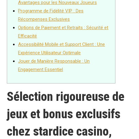
Avantages pour les Nouveaux Joueurs
Programme de Fidélité VIP : Des
Récompenses Exclusives
Options de Paiement et Retraits : Sécurité et
Efficacité
Accessibilité Mobile et Support Client : Une
Expérience Utilisateur Optimale
Jouer de Manière Responsable : Un
Engagement Essentiel
Sélection rigoureuse de
jeux et bonus exclusifs
chez stardice casino,