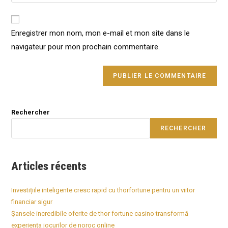
your
comment
to
website
comment
URL
Enregistrer mon nom, mon e-mail et mon site dans le
(optional)
navigateur pour mon prochain commentaire.
Rechercher
RECHERCHER
Articles récents
Investițiile inteligente cresc rapid cu thorfortune pentru un viitor
financiar sigur
Șansele incredibile oferite de thor fortune casino transformă
experiența jocurilor de noroc online