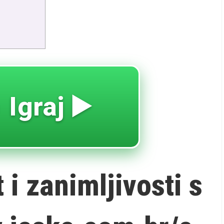
 Igraj ▶️
 i zanimljivosti s