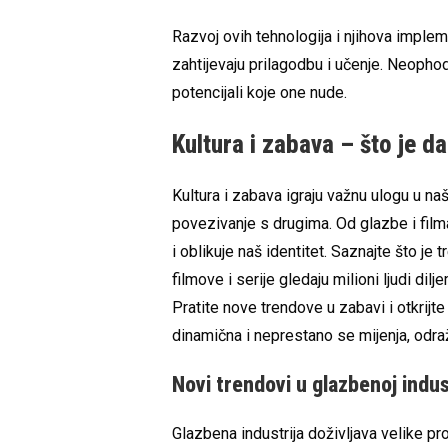
Razvoj ovih tehnologija i njihova impleme
zahtijevaju prilagodbu i učenje. Neophodn
potencijali koje one nude.
Kultura i zabava – što je 
Kultura i zabava igraju važnu ulogu u naš
povezivanje s drugima. Od glazbe i filma
i oblikuje naš identitet. Saznajte što je
filmove i serije gledaju milioni ljudi dilj
Pratite nove trendove u zabavi i otkrij
dinamična i neprestano se mijenja, odraž
Novi trendovi u glazbenoj indust
Glazbena industrija doživljava velike pr