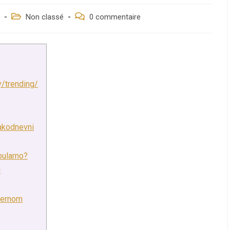
Post
Post
Non classé
0 commentaire
category:
comments:
y/trending/
vakodnevni
pularno?
i
dernom