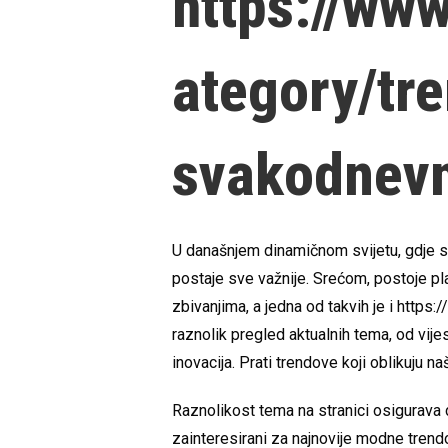
https://ww
ategory/tre
svakodnevn
U današnjem dinamičnom svijetu, gdje se
postaje sve važnije. Srećom, postoje pl
zbivanjima, a jedna od takvih je i https
raznolik pregled aktualnih tema, od vijest
inovacija. Prati trendove koji oblikuju n
Raznolikost tema na stranici osigurava
zainteresirani za najnovije modne trendov