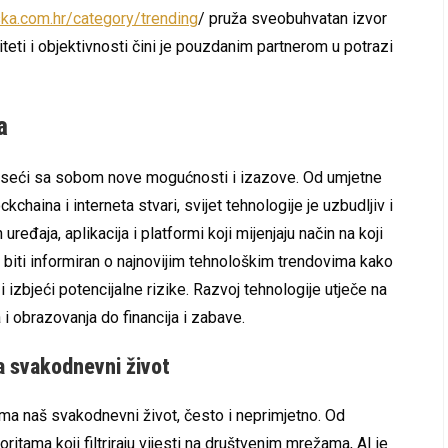
ska.com.hr/category/trending
/ pruža sveobuhvatan izvor
teti i objektivnosti čini je pouzdanim partnerom u potrazi
a
oseći sa sobom nove mogućnosti i izazove. Od umjetne
ckchaina i interneta stvari, svijet tehnologije je uzbudljiv i
ređaja, aplikacija i platformi koji mijenjaju način na koji
 biti informiran o najnovijim tehnološkim trendovima kako
i izbjeći potencijalne rizike. Razvoj tehnologije utječe na
i obrazovanja do financija i zabave.
na svakodnevni život
ima naš svakodnevni život, često i neprimjetno. Od
itama koji filtriraju vijesti na društvenim mrežama, AI je