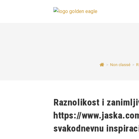
Skip
to
content
>
Non classé
>
R
Raznolikost i zanimlji
https://www.jaska.com
svakodnevnu inspirac