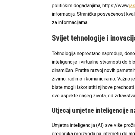
političkim događanjima, https://www.
ja
informacija. Stranička posvećenost kvali
za informacijama.
Svijet tehnologije i inovacij
Tehnologija neprestano napreduje, don
inteligencije i virtualne stvarnosti do blo
dinamičan. Pratite razvoj novih pametnih u
živimo, radimo i komuniciramo. Važno je
biste mogli iskoristiti njihove prednosti 
sve aspekte našeg života, od zdravstva 
Utjecaj umjetne inteligencije 
Umjetna inteligencija (AI) sve više prož
preporuka proizvoda na internetu do algor