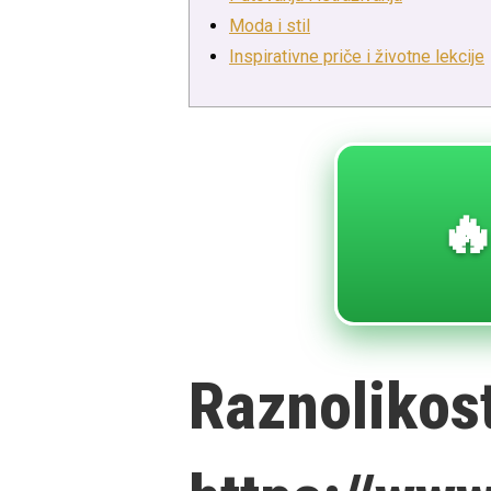
Moda i stil
Inspirativne priče i životne lekcije
🔥
Raznolikost