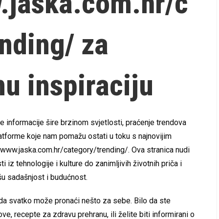
w.jaska.com.hr/c
nding/ za
u inspiraciju
 informacije šire brzinom svjetlosti, praćenje trendova
atforme koje nam pomažu ostati u toku s najnovijim
://www.jaska.com.hr/category/trending/. Ova stranica nudi
i iz tehnologije i kulture do zanimljivih životnih priča i
ašu sadašnjost i budućnost.
 da svatko može pronaći nešto za sebe. Bilo da ste
e, recepte za zdravu prehranu, ili želite biti informirani o