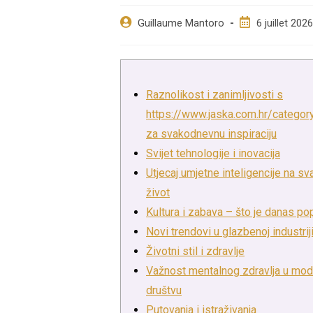
Auteur/autrice
Post
Guillaume Mantoro
6 juillet 2026
de
published:
la
publication :
Raznolikost i zanimljivosti s
https://www.jaska.com.hr/categor
za svakodnevnu inspiraciju
Svijet tehnologije i inovacija
Utjecaj umjetne inteligencije na s
život
Kultura i zabava – što je danas po
Novi trendovi u glazbenoj industrij
Životni stil i zdravlje
Važnost mentalnog zdravlja u mo
društvu
Putovanja i istraživanja