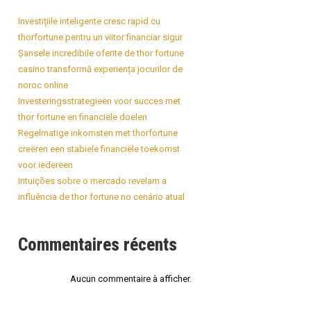
Investițiile inteligente cresc rapid cu
thorfortune pentru un viitor financiar sigur
Șansele incredibile oferite de thor fortune
casino transformă experiența jocurilor de
noroc online
Investeringsstrategieën voor succes met
thor fortune en financiële doelen
Regelmatige inkomsten met thorfortune
creëren een stabiele financiële toekomst
voor iedereen
Intuições sobre o mercado revelam a
influência de thor fortune no cenário atual
Commentaires récents
Aucun commentaire à afficher.