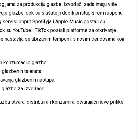
ogijama za produkciju glazbe. Izvođači sada imaju više
voje glazbe, dok su slušatelji dobili pristup širem rasponu
 servisi poput Spotifyja i Apple Music postali su
k su YouTube i TikTok postali platforme za otkrivanje
ije nastavlja se ubrzanim tempom, s novim trendovima koji
n konzumacije glazbe.
 glazbenih talenata.
javanja glazbenih nastupa.
 glazbe za izvođače.
azba stvara, distribuira i konzumira, otvarajući nove prilike