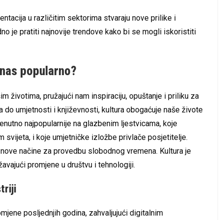
ntacija u različitim sektorima stvaraju nove prilike i
o je pratiti najnovije trendove kako bi se mogli iskoristiti
danas popularno?
im životima, pružajući nam inspiraciju, opuštanje i priliku za
 do umjetnosti i književnosti, kultura obogaćuje naše živote
 trenutno najpopularnije na glazbenim ljestvicama, koje
em svijeta, i koje umjetničke izložbe privlače posjetitelje.
te nove načine za provedbu slobodnog vremena. Kultura je
avajući promjene u društvu i tehnologiji.
riji
omjene posljednjih godina, zahvaljujući digitalnim