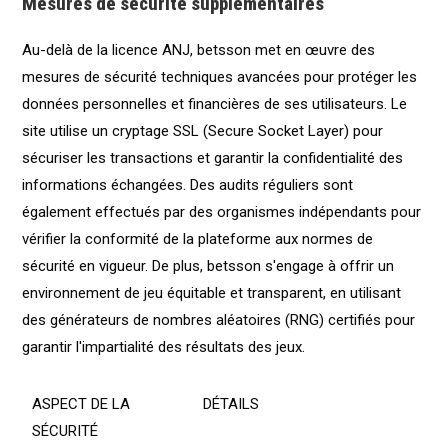
Mesures de sécurité supplémentaires
Au-delà de la licence ANJ, betsson met en œuvre des
mesures de sécurité techniques avancées pour protéger les
données personnelles et financières de ses utilisateurs. Le
site utilise un cryptage SSL (Secure Socket Layer) pour
sécuriser les transactions et garantir la confidentialité des
informations échangées. Des audits réguliers sont
également effectués par des organismes indépendants pour
vérifier la conformité de la plateforme aux normes de
sécurité en vigueur. De plus, betsson s'engage à offrir un
environnement de jeu équitable et transparent, en utilisant
des générateurs de nombres aléatoires (RNG) certifiés pour
garantir l'impartialité des résultats des jeux.
ASPECT DE LA
DÉTAILS
SÉCURITÉ