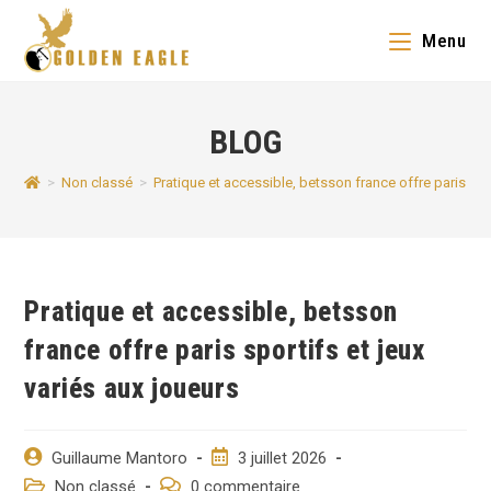
Skip
Menu
to
content
BLOG
>
Non classé
>
Pratique et accessible, betsson france offre paris spor
Pratique et accessible, betsson
france offre paris sportifs et jeux
variés aux joueurs
Auteur/autrice
Post
Guillaume Mantoro
3 juillet 2026
de
published:
Post
Post
Non classé
0 commentaire