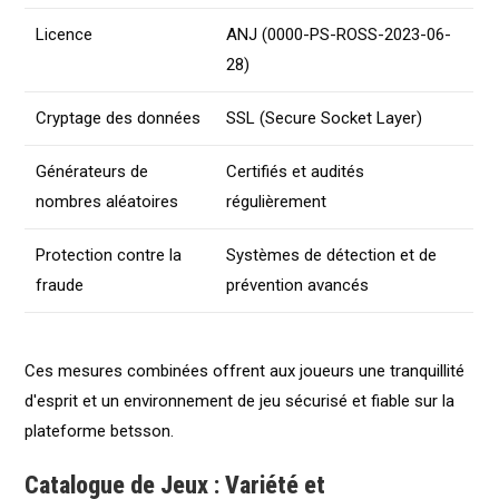
Licence
ANJ (0000-PS-ROSS-2023-06-
28)
Cryptage des données
SSL (Secure Socket Layer)
Générateurs de
Certifiés et audités
nombres aléatoires
régulièrement
Protection contre la
Systèmes de détection et de
fraude
prévention avancés
Ces mesures combinées offrent aux joueurs une tranquillité
d'esprit et un environnement de jeu sécurisé et fiable sur la
plateforme betsson.
Catalogue de Jeux : Variété et