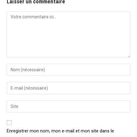
Laisser un commentaire
Comment
Enter
your
name
Enter
or
your
username
email
Enter
to
address
your
comment
to
website
comment
URL
Enregistrer mon nom, mon e-mail et mon site dans le
(optional)