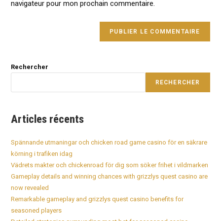
navigateur pour mon prochain commentaire.
Rechercher
RECHERCHER
Articles récents
Spännande utmaningar och chicken road game casino för en säkrare
körning i trafiken idag
Vädrets makter och chickenroad för dig som söker frihet i vildmarken
Gameplay details and winning chances with grizzlys quest casino are
now revealed
Remarkable gameplay and grizzlys quest casino benefits for
seasoned players