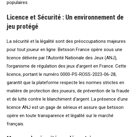
populaires.
Licence et Sécurité : Un environnement de
jeu protégé
La sécurité et la légalité sont des préoccupations majeures
pour tout joueur en ligne. Betsson France opère sous une
licence délivrée par l'Autorité Nationale des Jeux (ANJ),
l’organisme de régulation des jeux d’argent en France. Cette
licence, portant le numéro 0000-PS-ROSS-2023-06-28,
garantit que la plateforme respecte les normes strictes en
matière de protection des joueurs, de prévention de la fraude
et de lutte contre le blanchiment d'argent. La présence d'une
licence ANJ est un gage de sérieux et assure que betsson
opère en toute transparence et légalité sur le marché
français.