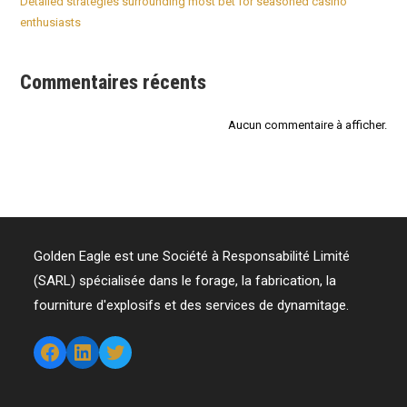
Detailed strategies surrounding most bet for seasoned casino
enthusiasts
Commentaires récents
Aucun commentaire à afficher.
Golden Eagle est une Société à Responsabilité Limité
(SARL) spécialisée dans le forage, la fabrication, la
fourniture d'explosifs et des services de dynamitage.
Facebook
LinkedIn
Twitter