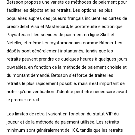
Betsson propose une variété de méthodes de paiement pour
faciliter les dépôts et les retraits. Les options les plus
populaires auprès des joueurs français incluent les cartes de
crédit/débit Visa et Mastercard, le portefeuille électronique
Paysafecard, les services de paiement en ligne Skrill et
Neteller, et même les cryptomonnaies comme Bitcoin. Les
dépôts sont généralement instantanés, tandis que les
retraits peuvent prendre de quelques heures à quelques jours
ouvrables, en fonction de la méthode de paiement choisie et
du montant demandé. Betsson s'efforce de traiter les
retraits le plus rapidement possible, mais il est important de
noter qu'une vérification d'identité peut être nécessaire avant
le premier retrait.
Les limites de retrait varient en fonction du statut VIP du
joueur et de la méthode de paiement utilisée. Les retraits
minimum sont généralement de 10€, tandis que les retraits