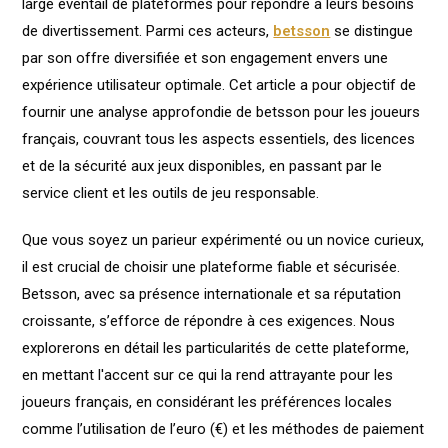
large éventail de plateformes pour répondre à leurs besoins
de divertissement. Parmi ces acteurs,
betsson
se distingue
par son offre diversifiée et son engagement envers une
expérience utilisateur optimale. Cet article a pour objectif de
fournir une analyse approfondie de betsson pour les joueurs
français, couvrant tous les aspects essentiels, des licences
et de la sécurité aux jeux disponibles, en passant par le
service client et les outils de jeu responsable.
Que vous soyez un parieur expérimenté ou un novice curieux,
il est crucial de choisir une plateforme fiable et sécurisée.
Betsson, avec sa présence internationale et sa réputation
croissante, s’efforce de répondre à ces exigences. Nous
explorerons en détail les particularités de cette plateforme,
en mettant l'accent sur ce qui la rend attrayante pour les
joueurs français, en considérant les préférences locales
comme l’utilisation de l’euro (€) et les méthodes de paiement