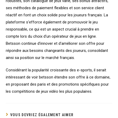
robustes, son catalogue de jeux varié, ses bonus attractifs,
ses méthodes de paiement flexibles et son service client
réactif en font un choix solide pour les joueurs français. La
plateforme s'efforce également de promouvoir le jeu
responsable, ce qui est un aspect crucial à prendre en
compte lors du choix d'un opérateur de jeux en ligne.
Betsson continue d'innover et d'améliorer son offre pour
répondre aux besoins changeants des joueurs, consolidant
ainsi sa position sur le marché français.
Considérant la popularité croissante des e-sports, il serait
intéressant de voir betsson étendre son offre à ce domaine,
en proposant des paris et des promotions spécifiques pour
les compétitions de jeux vidéo les plus populaires.
VOUS DEVRIEZ ÉGALEMENT AIMER