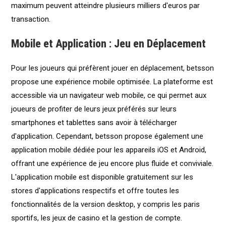
maximum peuvent atteindre plusieurs milliers d'euros par
transaction.
Mobile et Application : Jeu en Déplacement
Pour les joueurs qui préfèrent jouer en déplacement, betsson
propose une expérience mobile optimisée. La plateforme est
accessible via un navigateur web mobile, ce qui permet aux
joueurs de profiter de leurs jeux préférés sur leurs
smartphones et tablettes sans avoir à télécharger
d'application. Cependant, betsson propose également une
application mobile dédiée pour les appareils iOS et Android,
offrant une expérience de jeu encore plus fluide et conviviale.
L'application mobile est disponible gratuitement sur les
stores d'applications respectifs et offre toutes les
fonctionnalités de la version desktop, y compris les paris
sportifs, les jeux de casino et la gestion de compte.