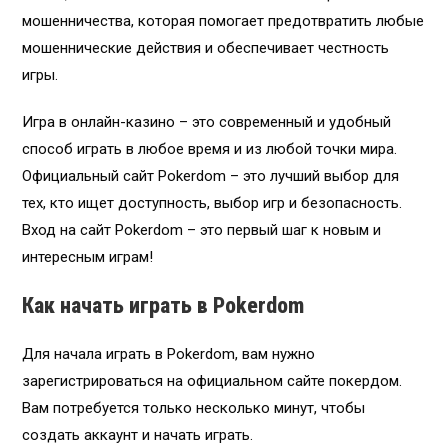
мошенничества, которая помогает предотвратить любые
мошеннические действия и обеспечивает честность
игры.
Игра в онлайн-казино – это современный и удобный
способ играть в любое время и из любой точки мира.
Официальный сайт Pokerdom – это лучший выбор для
тех, кто ищет доступность, выбор игр и безопасность.
Вход на сайт Pokerdom – это первый шаг к новым и
интересным играм!
Как начать играть в Pokerdom
Для начала играть в Pokerdom, вам нужно
зарегистрироваться на официальном сайте покердом.
Вам потребуется только несколько минут, чтобы
создать аккаунт и начать играть.