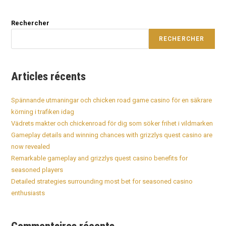
Rechercher
RECHERCHER
Articles récents
Spännande utmaningar och chicken road game casino för en säkrare
körning i trafiken idag
Vädrets makter och chickenroad för dig som söker frihet i vildmarken
Gameplay details and winning chances with grizzlys quest casino are
now revealed
Remarkable gameplay and grizzlys quest casino benefits for
seasoned players
Detailed strategies surrounding most bet for seasoned casino
enthusiasts