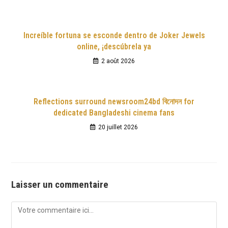
Increíble fortuna se esconde dentro de Joker Jewels
online, ¡descúbrela ya
2 août 2026
Reflections surround newsroom24bd বিনোদন for
dedicated Bangladeshi cinema fans
20 juillet 2026
Laisser un commentaire
Comment