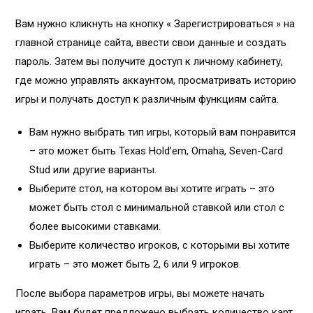
Вам нужно кликнуть на кнопку « Зарегистрироваться » на
главной странице сайта, ввести свои данные и создать
пароль. Затем вы получите доступ к личному кабинету,
где можно управлять аккаунтом, просматривать историю
игры и получать доступ к различным функциям сайта.
Вам нужно выбрать тип игры, который вам понравится
– это может быть Texas Hold’em, Omaha, Seven-Card
Stud или другие варианты.
Выберите стол, на котором вы хотите играть – это
может быть стол с минимальной ставкой или стол с
более высокими ставками.
Выберите количество игроков, с которыми вы хотите
играть – это может быть 2, 6 или 9 игроков.
После выбора параметров игры, вы можете начать
играть. Вам будет предложено выбрать количество карт,