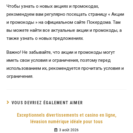
Чтобы узнать о новых акциях и промокодах,
рекомендуем вам регулярно посещать страницу « Акции
и промокоды » на официальном сайте Покердома. Там
вы можете найти все актуальные акции и промокоды, а
также узнать о новых предложениях.
Важно! Не забывайте, что акции и промокоды могут
иметь свои условия и ограничения, поэтому перед
использованием их, рекомендуется прочитать условия и
ограничения.
VOUS DEVRIEZ ÉGALEMENT AIMER
Exceptionnels divertissements et casino en ligne,
lévasion numérique idéale pour tous
3 août 2026