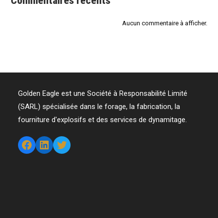
Commentaires récents
Aucun commentaire à afficher.
Golden Eagle est une Société à Responsabilité Limité
(SARL) spécialisée dans le forage, la fabrication, la
fourniture d'explosifs et des services de dynamitage.
Facebook
LinkedIn
Twitter