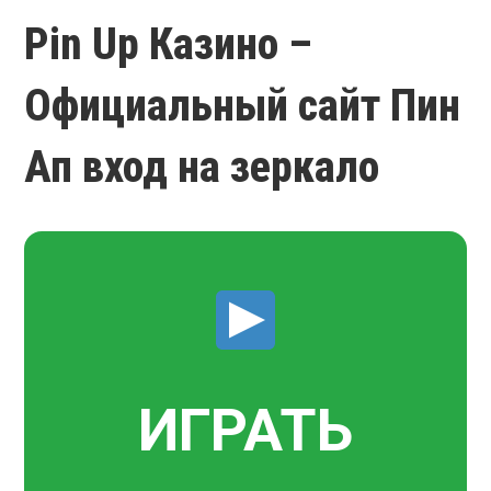
Pin Up Казино –
Официальный сайт Пин
Ап вход на зеркало
ИГРАТЬ