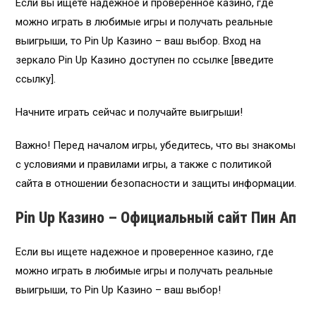
Если вы ищете надежное и проверенное казино, где
можно играть в любимые игры и получать реальные
выигрыши, то Pin Up Казино – ваш выбор. Вход на
зеркало Pin Up Казино доступен по ссылке [введите
ссылку].
Начните играть сейчас и получайте выигрыши!
Важно! Перед началом игры, убедитесь, что вы знакомы
с условиями и правилами игры, а также с политикой
сайта в отношении безопасности и защиты информации.
Pin Up Казино – Официальный сайт Пин Ап
Если вы ищете надежное и проверенное казино, где
можно играть в любимые игры и получать реальные
выигрыши, то Pin Up Казино – ваш выбор!