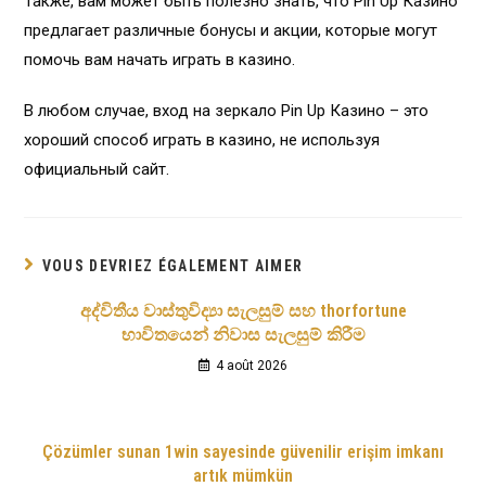
Также, вам может быть полезно знать, что Pin Up Казино
предлагает различные бонусы и акции, которые могут
помочь вам начать играть в казино.
В любом случае, вход на зеркало Pin Up Казино – это
хороший способ играть в казино, не используя
официальный сайт.
VOUS DEVRIEZ ÉGALEMENT AIMER
අද්විතීය වාස්තුවිද්‍යා සැලසුම් සහ thorfortune
භාවිතයෙන් නිවාස සැලසුම් කිරීම
4 août 2026
Çözümler sunan 1win sayesinde güvenilir erişim imkanı
artık mümkün