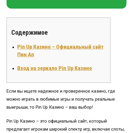
Содержимое
Pin Up Казино – Официальный сайт
Пин Ап
Вход на зеркало Pin Up Казино
Если вы ищете надежное и проверенное казино, где
можно играть в любимые игры и получать реальные
выигрыши, то Pin Up Казино – ваш выбор!
Pin Up Казино – это официальный сайт, который
предлагает игрокам широкий спектр игр, включая слоты,