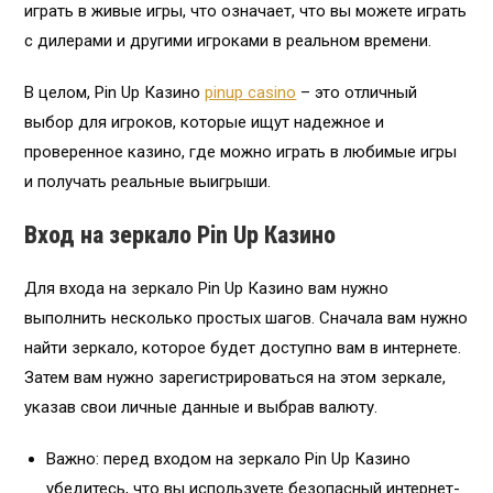
играть в живые игры, что означает, что вы можете играть
с дилерами и другими игроками в реальном времени.
В целом, Pin Up Казино
pinup casino
– это отличный
выбор для игроков, которые ищут надежное и
проверенное казино, где можно играть в любимые игры
и получать реальные выигрыши.
Вход на зеркало Pin Up Казино
Для входа на зеркало Pin Up Казино вам нужно
выполнить несколько простых шагов. Сначала вам нужно
найти зеркало, которое будет доступно вам в интернете.
Затем вам нужно зарегистрироваться на этом зеркале,
указав свои личные данные и выбрав валюту.
Важно: перед входом на зеркало Pin Up Казино
убедитесь, что вы используете безопасный интернет-