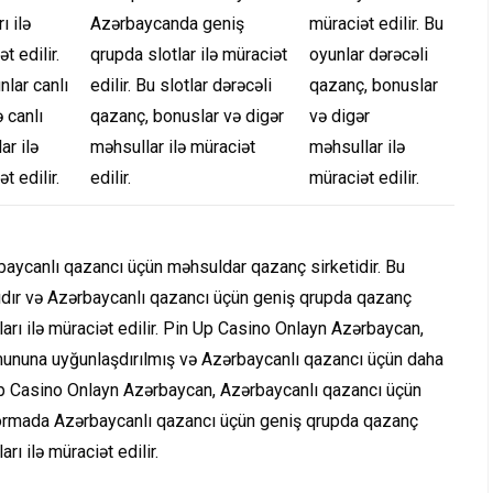
ı ilə
Azərbaycanda geniş
müraciət edilir. Bu
t edilir.
qrupda slotlar ilə müraciət
oyunlar dərəcəli
nlar canlı
edilir. Bu slotlar dərəcəli
qazanç, bonuslar
 canlı
qazanç, bonuslar və digər
və digər
ar ilə
məhsullar ilə müraciət
məhsullar ilə
t edilir.
edilir.
müraciət edilir.
aycanlı qazancı üçün məhsuldar qazanç sirketidir. Bu
lıdır və Azərbaycanlı qazancı üçün geniş qrupda qazanç
nları ilə müraciət edilir. Pin Up Casino Onlayn Azərbaycan,
ununa uyğunlaşdırılmış və Azərbaycanlı qazancı üçün daha
n Up Casino Onlayn Azərbaycan, Azərbaycanlı qazancı üçün
formada Azərbaycanlı qazancı üçün geniş qrupda qazanç
arı ilə müraciət edilir.