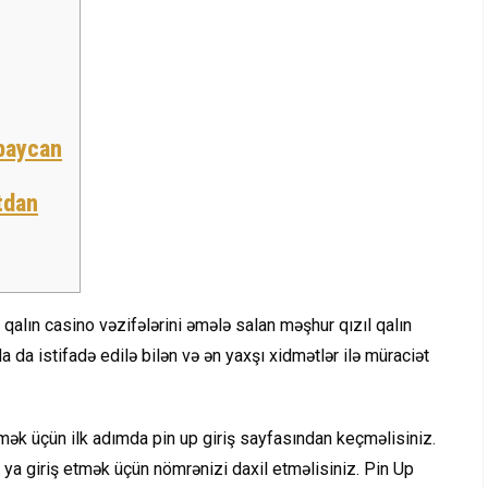
baycan
tdan
 qalın casino vəzifələrini əmələ salan məşhur qızıl qalın
 da istifadə edilə bilən və ən yaxşı xidmətlər ilə müraciət
mək üçün ilk adımda pin up giriş sayfasından keçməlisiniz.
ya giriş etmək üçün nömrənizi daxil etməlisiniz. Pin Up