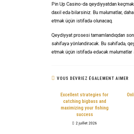
Pin Up Casino-da qeydiyyatdan keçmək də
daxil edə bilərsiniz. Bu məlumatlar, da
etmək üçün istifadə olunacaq.
Qeydiyyat prosesi tamamlandıqdan sonra,
səhifəyə yönləndirəcək. Bu səhifədə, qe
etmək üçün istifadə edəcək məlumatlar s
VOUS DEVRIEZ ÉGALEMENT AIMER
Excellent strategies for
Onl
catching bigbass and
maximizing your fishing
success
2 juillet 2026