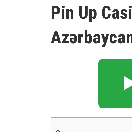
publication :
Pin Up Cas
Azərbayca
▶