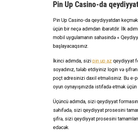
Pin Up Casino-da qeydiyy
Pin Up Casino-da qeydiyyatdan keçmək ço
üçün bir neçə adımdan ibarətdir. İlk ad
mobil uygulamanın sahəsində « Qeydiyyat
başlayacaqsınız.
İkinci adımda, sizi
pin up az
qeydiyyat fo
soyadınız, tələb etdiyiniz login və şifrə
poçt adresinizi daxil etməlisiniz. Bu e
oyun oynayışınızda istifadə etmək üçün 
Üçüncü adımda, sizi qeydiyyat formasını
səhifədə, sizi qeydiyyat prosesini tamam
şifrə, sizi qeydiyyat prosesini tamamla
edəcək.