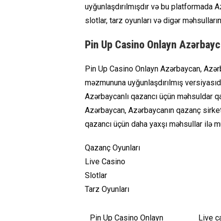
uyğunlaşdırılmışdır və bu platformada Azə
slotlar, tarz oyunları və digər məhsulların
Pin Up Casino Onlayn Azərbay
Pin Up Casino Onlayn Azərbaycan, Azər
məzmununa uyğunlaşdırılmış versiyasıdır
Azərbaycanlı qazancı üçün məhsuldar qaz
Azərbaycan, Azərbaycanın qazanç sirket
qazancı üçün daha yaxşı məhsullar ilə mür
Qazanç Oyunları
Live Casino
Slotlar
Tarz Oyunları
Pin Up Casino Onlayn
Live c