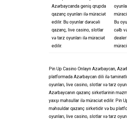
Azərbaycanda geniş qrupda
oyunlar
qazanç oyunları ilə müraciət
müraciə
edilir. Bu oyunlar dərəcəli
Bu oyu
qazanç, live casino, slotlar
cəlb və
və tarz oyunları ilə müraciət
dealerl
edilir.
müraciə
Pin Up Casino Onlayn Azərbaycan, Azərb
platformada Azərbaycan dili ilə təminat
oyunları, live casino, slotlar və tarz oyu
Azərbaycanın qazanç sirketlərinin məzm
yaxşı məhsullar ilə müraciət edilir. Pi
məhsuldar qazanç sirketidir və bu plat
oyunları, live casino, slotlar və tarz oyunl