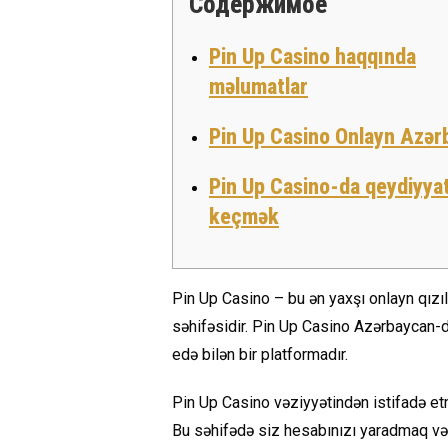
Содержимое
Pin Up Casino haqqında
məlumatlar
Pin Up Casino Onlayn Azər
Pin Up Casino-da qeydiyya
keçmək
Pin Up Casino – bu ən yaxşı onlayn qızıl
səhifəsidir. Pin Up Casino Azərbaycan-da
edə bilən bir platformadır.
Pin Up Casino vəziyyətindən istifadə et
Bu səhifədə siz hesabınızı yaradmaq və 