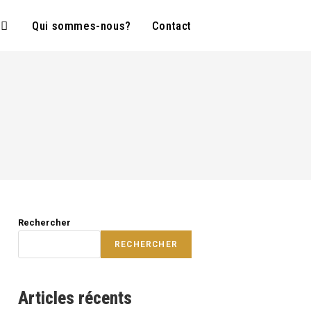
Qui sommes-nous?
Contact
Rechercher
RECHERCHER
Articles récents