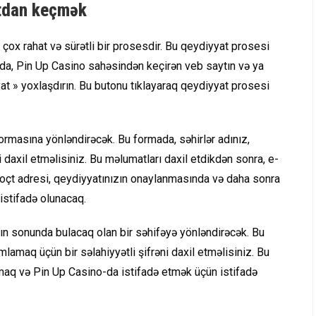
atdan keçmək
x rahat və sürətli bir prosesdir. Bu qeydiyyat prosesi
ımda, Pin Up Casino sahəsindən keçirən veb saytın və ya
 » yoxlaşdırın. Bu butonu tıklayaraq qeydiyyat prosesi
rmasına yönləndirəcək. Bu formada, səhirlər adınız,
ni daxil etməlisiniz. Bu məlumatları daxil etdikdən sonra, e-
-poçt adresi, qeydiyyatınızın onaylanmasında və daha sonra
istifadə olunacaq.
n sonunda bulacaq olan bir səhifəyə yönləndirəcək. Bu
lamaq üçün bir səlahiyyətli şifrəni daxil etməlisiniz. Bu
maq və Pin Up Casino-da istifadə etmək üçün istifadə