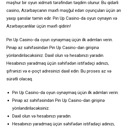
məşhur bir oyun xidməti tərəfindən təqdim olunur. Bu qidərli
casino, Azərbaycanın məxfi məşğul edən oyunçuları üçün ən
yaxşı şanslar təmin edir. Pin Up Casino-da oyun oynayın və
Azərbaycanlılar üçün məxfi qidirin!
Pin Up Casino-da oyun oynaymaq üçün ilk adımları verin.
Pinap az səhifəsindən Pin Up Casino-dan girişinə
yönləndiriləcəksiniz. Daxil olun və hesabınızı yaradın.
Hesabınızı yaradmaq üçün səhifədən istifadəçi adınızı,
şifrənizi və e-poçt adresinizi daxil edin. Bu proses az və
sürətli olacaq.
Pin Up Casino-da oyun oynaymaq üçün ilk adımları verin.
Pinap az səhifəsindən Pin Up Casino-dan girişinə
yönləndiriləcəksiniz.
Daxil olun və hesabınızı yaradın.
Hesabınızı yaradmaq üçün səhifədən istifadəçi adınızı,