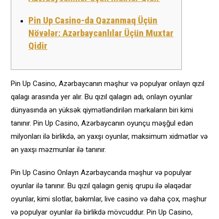
Pin Up Casino-da Qazanmaq Üçün
Növələr: Azərbaycanlılar Üçün Muxtar
Qidir
Pin Up Casino, Azərbaycanın məşhur və populyar onlayn qızıl
qalagı arasında yer alır. Bu qızıl qalagın adı, onlayn oyunlar
dünyasında ən yüksək qiymətləndirilən markaların biri kimi
tanınır. Pin Up Casino, Azərbaycanın oyunçu məşğul edən
milyonları ilə birlikdə, ən yaxşı oyunlar, maksimum xidmətlər və
ən yaxşı məzmunlar ilə tanınır.
Pin Up Casino Onlayn Azərbaycanda məşhur və populyar
oyunlar ilə tanınır. Bu qızıl qalagın geniş qrupu ilə əlaqədar
oyunlar, kimi slotlar, bakımlar, live casino və daha çox, məşhur
və populyar oyunlar ilə birlikdə mövcuddur. Pin Up Casino,