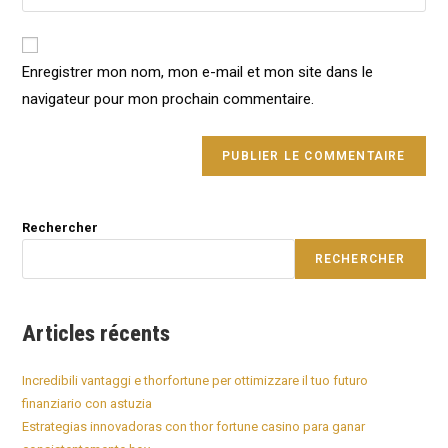
your
comment
to
website
comment
URL
Enregistrer mon nom, mon e-mail et mon site dans le
(optional)
navigateur pour mon prochain commentaire.
Rechercher
RECHERCHER
Articles récents
Incredibili vantaggi e thorfortune per ottimizzare il tuo futuro
finanziario con astuzia
Estrategias innovadoras con thor fortune casino para ganar