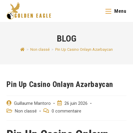
Skip
Menu
to
content
BLOG
>
Non classé
>
Pin Up Casino Onlayn Azərbaycan
Pin Up Casino Onlayn Azərbaycan
Auteur/autrice
Post
Guillaume Mantoro
26 juin 2026
de
published:
Post
Post
Non classé
0 commentaire
la
category:
comments:
publication :