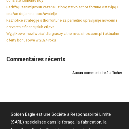
consistentemente hoy
Sadržaj i zanimljivosti vezane uz bogatstvo s thor fortune ostavljaju
snažan dojam na obožavatelje
Raznolike strategije s thorfortune za pametno upravljanje novcem i
ostvarenje financijskih ciljeva
Wyjątkowe możliwości dla graczy z the-nvcasinos.com.pl i aktualne
oferty bonusowe w 2024 roku
Commentaires récents
Aucun commentaire à afficher.
Golden Eagle est une Société à Responsabilité Limité
(SARL) spécialisée dans le forage, la fabrication, la