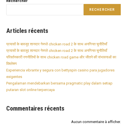
Rechercher
RECHERCHER
Articles récents
प्रयासों के बावजूद शानदार गेमप्ले chicken road 2 के साथ अनगिनत चुनौतियाँ
प्रयासों के बावजूद शानदार गेमप्ले chicken road 2 के साथ अनगिनत चुनौतियाँ
परिवर्तनकारी रणनीतियों के साथ chicken road game और जीतने की संभावनाओं का
विश्लेषण
Experiencia vibrante y segura con bettyspin casino para jugadores
exigentes
Pengalaman mendebarkan bersama pragmatic play dalam setiap
putaran slot online terpercaya
Commentaires récents
Aucun commentaire à afficher.