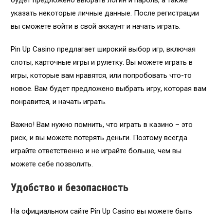
будет предложено выбрать логин и пароль, а также
указать некоторые личные данные. После регистрации
вы сможете войти в свой аккаунт и начать играть.
Pin Up Casino предлагает широкий выбор игр, включая
слоты, карточные игры и рулетку. Вы можете играть в
игры, которые вам нравятся, или попробовать что-то
новое. Вам будет предложено выбрать игру, которая вам
понравится, и начать играть.
Важно! Вам нужно помнить, что играть в казино – это
риск, и вы можете потерять деньги. Поэтому всегда
играйте ответственно и не играйте больше, чем вы
можете себе позволить.
Удобство и безопасность
На официальном сайте Pin Up Casino вы можете быть