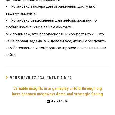
Установку таймера для ограничения доступа к
вашему аккаунту.
Установку уведомлений для информирования о
любых изменениях в вашем аккаунте.
Мы понимаем, что безопасность и комфорт игры – это
наша первая задача. Мы делаем все, чтобы обеспечить
вам безопасное и комфортное игровое опыта на нашем
сайте.
VOUS DEVRIEZ ÉGALEMENT AIMER
Valuable insights into gameplay unfold through big
bass bonanza megaways demo and strategic fishing
4 août 2026