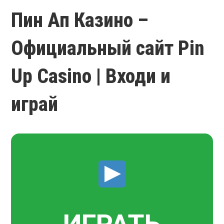
Пин Ап Казино –
Официальный сайт Pin
Up Casino | Входи и
играй