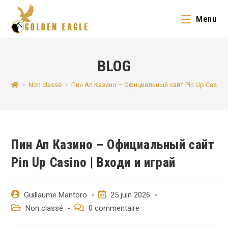
Skip
Menu
to
content
BLOG
>
Non classé
>
Пин Ап Казино – Официальный сайт Pin Up Casino |
Пин Ап Казино – Официальный сайт
Pin Up Casino | Входи и играй
Auteur/autrice
Post
Guillaume Mantoro
25 juin 2026
de
published:
Post
Post
Non classé
0 commentaire
la
category:
comments:
publication :