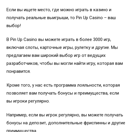
Если вы ищете место, где можно играть в казино и
получать реальные выигрыши, то Pin Up Casino – ваш
выбор!
В Pin Up Casino вы можете играть в более 3000 игр,
включая слоты, карточные игры, рулетку и другие. Мы
предлагаем вам широкий выбор игр от ведущих
разработчиков, чтобы вы могли найти игру, которая вам
понравится.
Кроме того, у нас есть программа лояльности, которая
позволяет вам получать бонусы и преимущества, если
вы игроки регулярно.
Например, если вы игрок регулярно, вы можете получать
бонусы на депозит, дополнительные фриспинны и другие
преимущества.