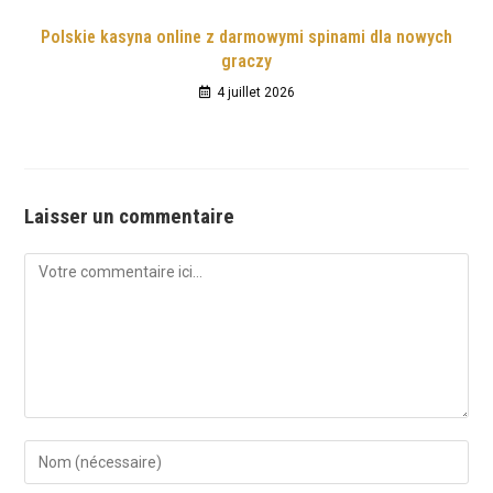
Polskie kasyna online z darmowymi spinami dla nowych
graczy
4 juillet 2026
Laisser un commentaire
Comment
Enter
your