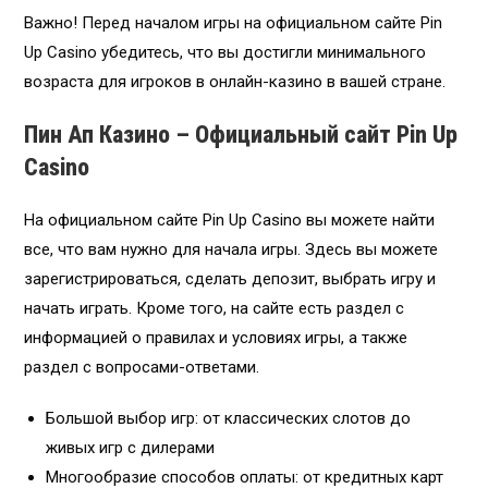
Важно! Перед началом игры на официальном сайте Pin
Up Casino убедитесь, что вы достигли минимального
возраста для игроков в онлайн-казино в вашей стране.
Пин Ап Казино – Официальный сайт Pin Up
Casino
На официальном сайте Pin Up Casino вы можете найти
все, что вам нужно для начала игры. Здесь вы можете
зарегистрироваться, сделать депозит, выбрать игру и
начать играть. Кроме того, на сайте есть раздел с
информацией о правилах и условиях игры, а также
раздел с вопросами-ответами.
Большой выбор игр: от классических слотов до
живых игр с дилерами
Многообразие способов оплаты: от кредитных карт