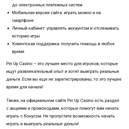
до электронных платежных систем
Мобильная версия сайта: играть можно и на
смартфоне
Личный кабинет: управлять аккаунтом и отслеживать
историю игры
Клиентская поддержка: получить помощь в любое
время
Pin Up Casino – это лучшее место для игроков, которые
ищут развлекательный опыт и хотят выиграть реальные
деньги. Если вы еще не зарегистрированы, то это лучшее
время для начала!
Также, на официальном сайте Pin Up Casino есть раздел
с акциями и промокодами, которые помогут вам начать
играть с бонусом. Не пропустите возможность начать
играть и выиграть реальные деньги!