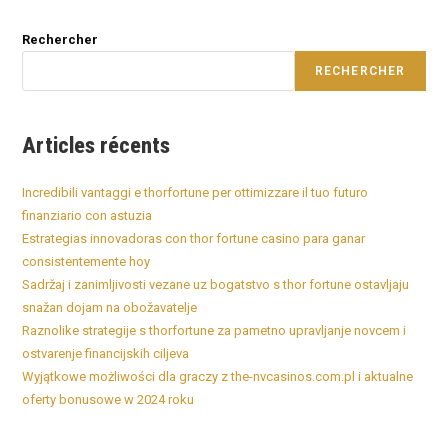
Rechercher
RECHERCHER
Articles récents
Incredibili vantaggi e thorfortune per ottimizzare il tuo futuro
finanziario con astuzia
Estrategias innovadoras con thor fortune casino para ganar
consistentemente hoy
Sadržaj i zanimljivosti vezane uz bogatstvo s thor fortune ostavljaju
snažan dojam na obožavatelje
Raznolike strategije s thorfortune za pametno upravljanje novcem i
ostvarenje financijskih ciljeva
Wyjątkowe możliwości dla graczy z the-nvcasinos.com.pl i aktualne
oferty bonusowe w 2024 roku