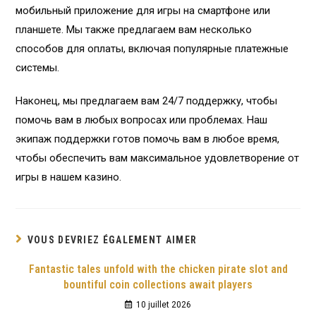
мобильный приложение для игры на смартфоне или
планшете. Мы также предлагаем вам несколько
способов для оплаты, включая популярные платежные
системы.
Наконец, мы предлагаем вам 24/7 поддержку, чтобы
помочь вам в любых вопросах или проблемах. Наш
экипаж поддержки готов помочь вам в любое время,
чтобы обеспечить вам максимальное удовлетворение от
игры в нашем казино.
VOUS DEVRIEZ ÉGALEMENT AIMER
Fantastic tales unfold with the chicken pirate slot and
bountiful coin collections await players
10 juillet 2026