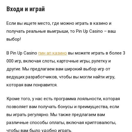
Входи и играй
Если вы ищете место, где можно играть в казино и
получать реальные выигрыши, то Pin Up Casino – ваш
выбор!
В Pin Up Casino
пин ап казино
вы можете играть в более 3
000 игр, включая слоты, карточные игры, рулетку и
другие. Мы предлагаем вам широкий выбор игр от
ведущих разработчиков, чтобы вы могли найти игру,
которая вам понравится.
Кроме того, у нас есть программа лояльности, которая
позволяет вам получать бонусы и преимущества, если
вы играть регулярно. Мы также предлагаем вам
различные способы оплаты, включая криптовалюты,
чтобы вам было удобно играть.