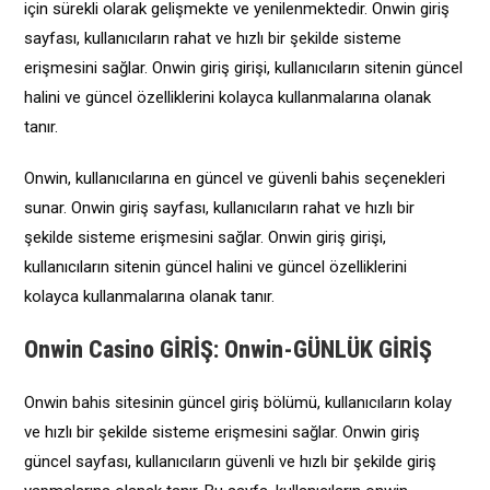
için sürekli olarak gelişmekte ve yenilenmektedir. Onwin giriş
sayfası, kullanıcıların rahat ve hızlı bir şekilde sisteme
erişmesini sağlar. Onwin giriş girişi, kullanıcıların sitenin güncel
halini ve güncel özelliklerini kolayca kullanmalarına olanak
tanır.
Onwin, kullanıcılarına en güncel ve güvenli bahis seçenekleri
sunar. Onwin giriş sayfası, kullanıcıların rahat ve hızlı bir
şekilde sisteme erişmesini sağlar. Onwin giriş girişi,
kullanıcıların sitenin güncel halini ve güncel özelliklerini
kolayca kullanmalarına olanak tanır.
Onwin Casino GİRİŞ: Onwin-GÜNLÜK GİRİŞ
Onwin bahis sitesinin güncel giriş bölümü, kullanıcıların kolay
ve hızlı bir şekilde sisteme erişmesini sağlar. Onwin giriş
güncel sayfası, kullanıcıların güvenli ve hızlı bir şekilde giriş