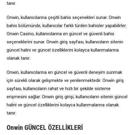
tanır.
Onwin, kullanıcılarına çeşitli bahis seçenekleri sunar. Onwin
bahis bölümünde, kullanıcılar farklı türden bahisler yapabilirler.
Onwin Casino, kullanıcılarına en güncel ve güvenli bahis
seçeneklerini sunar. Onwin giriş sayfası, kullanıcıların sitenin
güncel halini ve güncel özelliklerini kolayca kullanmalarına
olanak tanır.
Onwin, kullanıcılarına en güncel ve güvenli deneyim sunmak
için sürekli olarak gelişmekte ve yenilenmektedir. Onwin giriş
sayfası, kullanıcıların rahat ve hızlı bir şekilde sisteme
erişmesini sağlar. Onwin giriş girişi, kullanıcıların sitenin güncel
halini ve güncel özelliklerini kolayca kullanmalarına olanak
tanır.
Onwin GÜNCEL ÖZELLİKLERİ