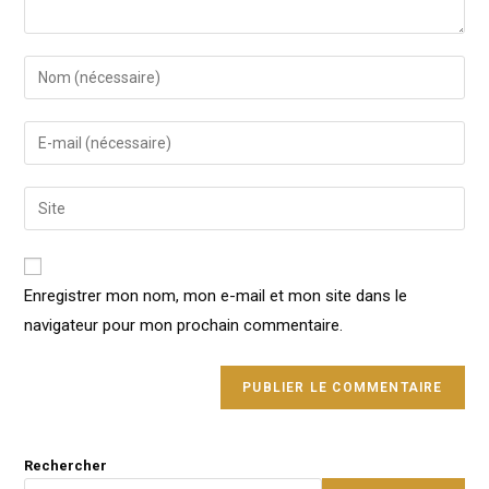
Enter
your
name
Enter
or
your
username
email
Enter
to
address
your
comment
to
website
comment
URL
Enregistrer mon nom, mon e-mail et mon site dans le
(optional)
navigateur pour mon prochain commentaire.
Rechercher