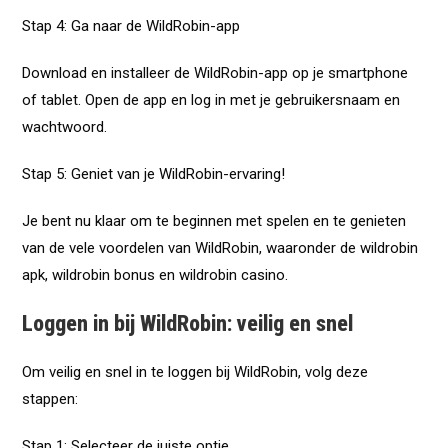
Stap 4: Ga naar de WildRobin-app
Download en installeer de WildRobin-app op je smartphone
of tablet. Open de app en log in met je gebruikersnaam en
wachtwoord.
Stap 5: Geniet van je WildRobin-ervaring!
Je bent nu klaar om te beginnen met spelen en te genieten
van de vele voordelen van WildRobin, waaronder de wildrobin
apk, wildrobin bonus en wildrobin casino.
Loggen in bij WildRobin: veilig en snel
Om veilig en snel in te loggen bij WildRobin, volg deze
stappen:
Stap 1: Selecteer de juiste optie