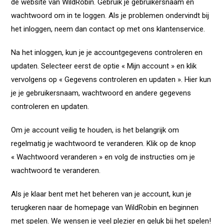
de website van WildRobin. Gebruik je gebruikersnaam en
wachtwoord om in te loggen. Als je problemen ondervindt bij
het inloggen, neem dan contact op met ons klantenservice.
Na het inloggen, kun je je accountgegevens controleren en
updaten. Selecteer eerst de optie « Mijn account » en klik
vervolgens op « Gegevens controleren en updaten ». Hier kun
je je gebruikersnaam, wachtwoord en andere gegevens
controleren en updaten.
Om je account veilig te houden, is het belangrijk om
regelmatig je wachtwoord te veranderen. Klik op de knop
« Wachtwoord veranderen » en volg de instructies om je
wachtwoord te veranderen.
Als je klaar bent met het beheren van je account, kun je
terugkeren naar de homepage van WildRobin en beginnen
met spelen. We wensen je veel plezier en geluk bij het spelen!