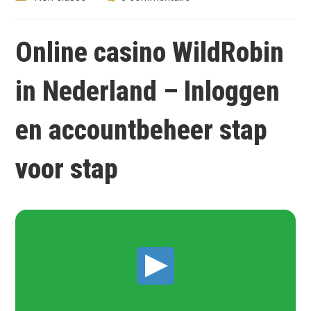
la
category:
comments:
publication :
Online casino WildRobin
in Nederland – Inloggen
en accountbeheer stap
voor stap