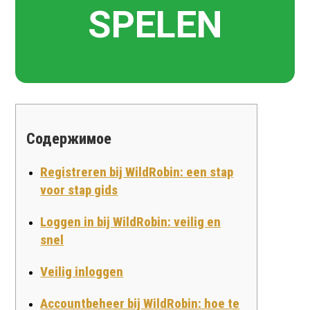
SPELEN
Содержимое
Registreren bij WildRobin: een stap
voor stap gids
Loggen in bij WildRobin: veilig en
snel
Veilig inloggen
Accountbeheer bij WildRobin: hoe te