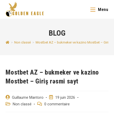
Skip
Menu
to
content
BLOG
>
Non classé
>
Mostbet AZ – bukmeker ve kazino Mostbet – Giriş rə
Mostbet AZ – bukmeker ve kazino
Mostbet – Giriş rəsmi sayt
Auteur/autrice
Post
Guillaume Mantoro
19 juin 2026
de
published:
Post
Post
Non classé
0 commentaire
la
category:
comments:
publication :