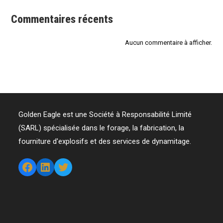
Commentaires récents
Aucun commentaire à afficher.
Golden Eagle est une Société à Responsabilité Limité
(SARL) spécialisée dans le forage, la fabrication, la
fourniture d'explosifs et des services de dynamitage.
Facebook
LinkedIn
Twitter