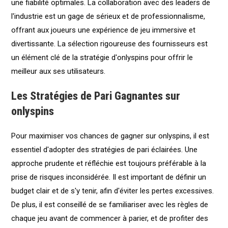
une fiabilité optimales. La collaboration avec des leaders de
l'industrie est un gage de sérieux et de professionnalisme,
offrant aux joueurs une expérience de jeu immersive et
divertissante. La sélection rigoureuse des fournisseurs est
un élément clé de la stratégie d'onlyspins pour offrir le
meilleur aux ses utilisateurs.
Les Stratégies de Pari Gagnantes sur
onlyspins
Pour maximiser vos chances de gagner sur onlyspins, il est
essentiel d'adopter des stratégies de pari éclairées. Une
approche prudente et réfléchie est toujours préférable à la
prise de risques inconsidérée. Il est important de définir un
budget clair et de s'y tenir, afin d'éviter les pertes excessives.
De plus, il est conseillé de se familiariser avec les règles de
chaque jeu avant de commencer à parier, et de profiter des