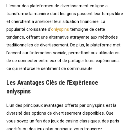
L'essor des plateformes de divertissement en ligne a
transformé la manière dont les gens passent leur temps libre
et cherchent à améliorer leur situation financière. La
popularité croissante d'
onlyspins
témoigne de cette
tendance, offrant une alternative attrayante aux méthodes
traditionnelles de divertissement. De plus, la plateforme met
l'accent sur l'interaction sociale, permettant aux utilisateurs
de se connecter entre eux et de partager leurs expériences,
ce qui renforce le sentiment de communauté.
Les Avantages Clés de l'Expérience
onlyspins
L'un des principaux avantages offerts par onlyspins est la
diversité des options de divertissement disponibles. Que
vous soyez un fan des jeux de casino classiques, des paris
sportifs ou des jeux plus originaux, vous trouverez