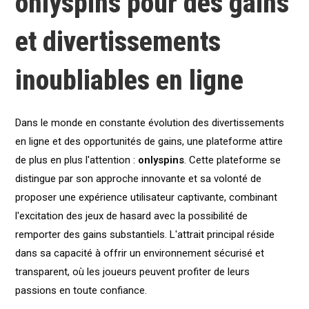
onlyspins pour des gains
et divertissements
inoubliables en ligne
Dans le monde en constante évolution des divertissements
en ligne et des opportunités de gains, une plateforme attire
de plus en plus l'attention :
onlyspins
. Cette plateforme se
distingue par son approche innovante et sa volonté de
proposer une expérience utilisateur captivante, combinant
l'excitation des jeux de hasard avec la possibilité de
remporter des gains substantiels. L'attrait principal réside
dans sa capacité à offrir un environnement sécurisé et
transparent, où les joueurs peuvent profiter de leurs
passions en toute confiance.