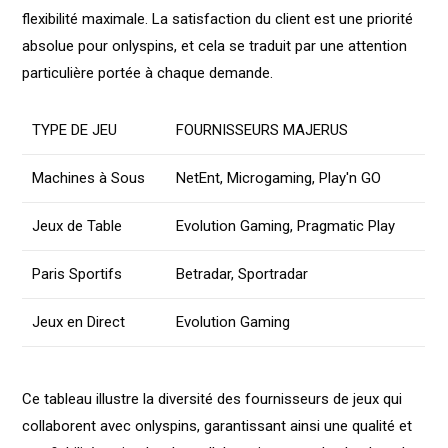
flexibilité maximale. La satisfaction du client est une priorité
absolue pour onlyspins, et cela se traduit par une attention
particulière portée à chaque demande.
TYPE DE JEU
FOURNISSEURS MAJERUS
Machines à Sous
NetEnt, Microgaming, Play'n GO
Jeux de Table
Evolution Gaming, Pragmatic Play
Paris Sportifs
Betradar, Sportradar
Jeux en Direct
Evolution Gaming
Ce tableau illustre la diversité des fournisseurs de jeux qui
collaborent avec onlyspins, garantissant ainsi une qualité et