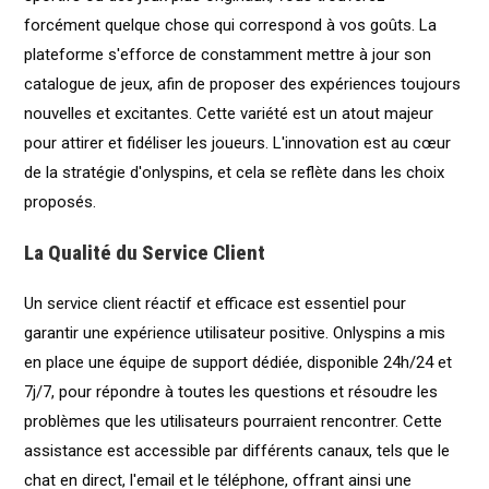
forcément quelque chose qui correspond à vos goûts. La
plateforme s'efforce de constamment mettre à jour son
catalogue de jeux, afin de proposer des expériences toujours
nouvelles et excitantes. Cette variété est un atout majeur
pour attirer et fidéliser les joueurs. L'innovation est au cœur
de la stratégie d'onlyspins, et cela se reflète dans les choix
proposés.
La Qualité du Service Client
Un service client réactif et efficace est essentiel pour
garantir une expérience utilisateur positive. Onlyspins a mis
en place une équipe de support dédiée, disponible 24h/24 et
7j/7, pour répondre à toutes les questions et résoudre les
problèmes que les utilisateurs pourraient rencontrer. Cette
assistance est accessible par différents canaux, tels que le
chat en direct, l'email et le téléphone, offrant ainsi une