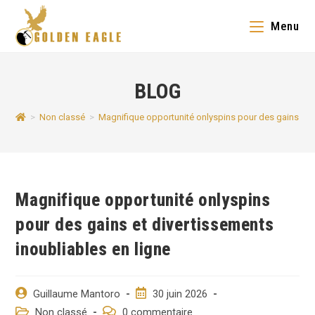
Skip
Menu
to
content
BLOG
>
Non classé
>
Magnifique opportunité onlyspins pour des gains et d
Magnifique opportunité onlyspins
pour des gains et divertissements
inoubliables en ligne
Auteur/autrice
Post
Guillaume Mantoro
30 juin 2026
de
published:
Post
Post
Non classé
0 commentaire