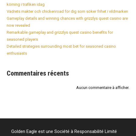
körning i trafiken idag
Vädrets makter och chickenroad för dig som söker frihet i vildmarken
Gameplay details and winning chances with grizzlys quest casino are
now revealed
Remarkable gameplay and grizzlys quest casino benefits for
seasoned players
Detailed strategies surrounding most bet for seasoned casino
enthusiasts
Commentaires récents
Aucun commentaire à afficher.
Golden Eagle est une Société à Responsabilité Limité