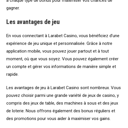
à chaque type de bonus pour maximiser vos chances de
gagner.
Les avantages de jeu
En vous connectant à Larabet Casino, vous bénéficiez d’une
expérience de jeu unique et personnalisée. Grâce à notre
application mobile, vous pouvez jouer partout et à tout
moment, où que vous soyez. Vous pouvez également créer
un compte et gérer vos informations de manière simple et
rapide.
Les avantages de jeu à Larabet Casino sont nombreux. Vous
pouvez choisir parmi une grande variété de jeux de casino, y
compris des jeux de table, des machines à sous et des jeux
de loterie. Nous offrons également des bonus réguliers et
des promotions pour vous aider à maximiser vos gains.