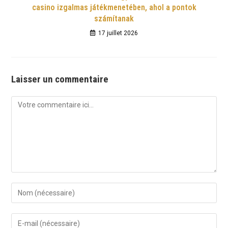
casino izgalmas játékmenetében, ahol a pontok
számítanak
17 juillet 2026
Laisser un commentaire
Comment
Enter
your
name
Enter
or