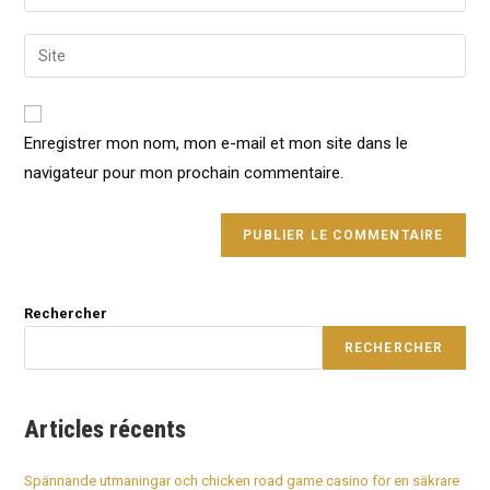
your
username
email
Enter
to
address
your
comment
to
website
comment
URL
Enregistrer mon nom, mon e-mail et mon site dans le
(optional)
navigateur pour mon prochain commentaire.
Rechercher
RECHERCHER
Articles récents
Spännande utmaningar och chicken road game casino för en säkrare