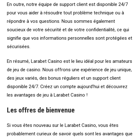
En outre, notre équipe de support client est disponible 24/7
pour vous aider à résoudre tout problème technique ou à
répondre à vos questions. Nous sommes également
soucieux de votre sécurité et de votre confidentialité, ce qui
signifie que vos informations personnelles sont protégées et
sécurisées.
En résumé, Larabet Casino est le lieu idéal pour les amateurs
de jeu de casino. Nous offrons une expérience de jeu unique,
des jeux variés, des bonus réguliers et un support client
disponible 24/7. Créez un compte aujourd’hui et découvrez
les avantages de jeu à Larabet Casino !
Les offres de bienvenue
Si vous êtes nouveau sur le Larabet Casino, vous êtes
probablement curieux de savoir quels sont les avantages que