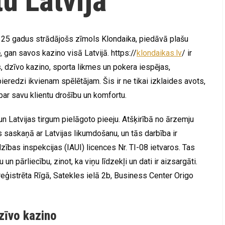
tu Latvijā
kā 25 gadus strādājošs zīmols Klondaika, piedāvā plašu
, gan savos kazino visā Latvijā. https://
klondaikas.lv
/ ir
 dzīvo kazino, sporta likmes un pokera iespējas,
eredzi ikvienam spēlētājam. Šis ir ne tikai izklaides avots,
par savu klientu drošību un komfortu.
un Latvijas tirgum pielāgoto pieeju. Atšķirībā no ārzemju
s saskaņā ar Latvijas likumdošanu, un tās darbība ir
zības inspekcijas (IAUI) licences Nr. TI-08 ietvaros. Tas
n pārliecību, zinot, ka viņu līdzekļi un dati ir aizsargāti.
reģistrēta Rīgā, Satekles ielā 2b, Business Center Origo
zīvo kazino