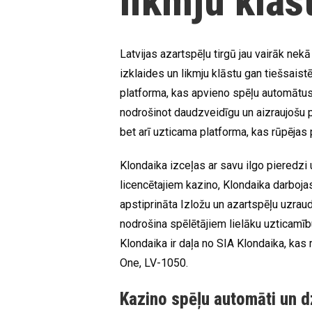
likmju klās
Latvijas azartspēļu tirgū jau vairāk ne
izklaides un likmju klāstu gan tiešsaistē
platforma, kas apvieno spēļu automātus,
nodrošinot daudzveidīgu un aizraujošu pi
bet arī uzticama platforma, kas rūpējas 
Klondaika izceļas ar savu ilgo pieredzi 
licencētajiem kazino, Klondaika darboja
apstiprināta Izložu un azartspēļu uzraud
nodrošina spēlētājiem lielāku uzticamību u
Klondaika ir daļa no SIA Klondaika, kas 
One, LV-1050.
Kazino spēļu automāti un d