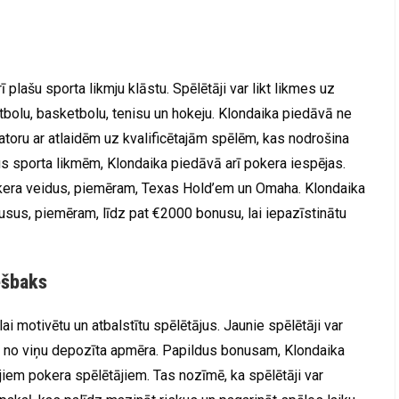
ī plašu sporta likmju klāstu. Spēlētāji var likt likmes uz
bolu, basketbolu, tenisu un hokeju. Klondaika piedāvā ne
izatoru ar atlaidēm uz kvalificētajām spēlēm, kas nodrošina
us sporta likmēm, Klondaika piedāvā arī pokera iespējas.
okera veidus, piemēram, Texas Hold’em un Omaha. Klondaika
sus, piemēram, līdz pat €2000 bonusu, lai iepazīstinātu
ešbaks
ai motivētu un atbalstītu spēlētājus. Jaunie spēlētāji var
ā no viņu depozīta apmēra. Papildus bonusam, Klondaika
jiem pokera spēlētājiem. Tas nozīmē, ka spēlētāji var