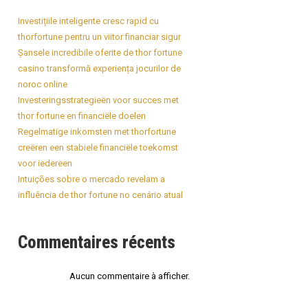
Investițiile inteligente cresc rapid cu
thorfortune pentru un viitor financiar sigur
Șansele incredibile oferite de thor fortune
casino transformă experiența jocurilor de
noroc online
Investeringsstrategieën voor succes met
thor fortune en financiële doelen
Regelmatige inkomsten met thorfortune
creëren een stabiele financiële toekomst
voor iedereen
Intuições sobre o mercado revelam a
influência de thor fortune no cenário atual
Commentaires récents
Aucun commentaire à afficher.