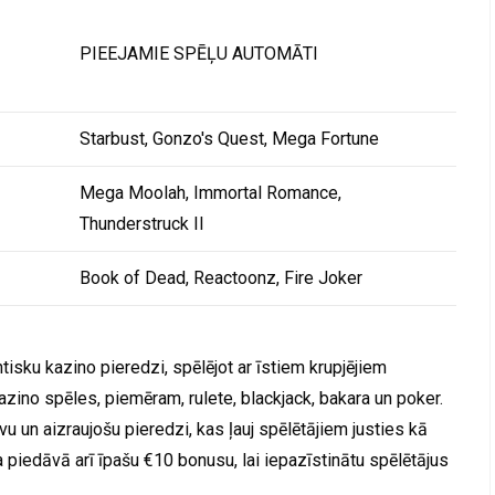
PIEEJAMIE SPĒĻU AUTOMĀTI
Starbust, Gonzo's Quest, Mega Fortune
Mega Moolah, Immortal Romance,
Thunderstruck II
Book of Dead, Reactoonz, Fire Joker
isku kazino pieredzi, spēlējot ar īstiem krupjējiem
kazino spēles, piemēram, rulete, blackjack, bakara un poker.
u un aizraujošu pieredzi, kas ļauj spēlētājiem justies kā
 piedāvā arī īpašu €10 bonusu, lai iepazīstinātu spēlētājus