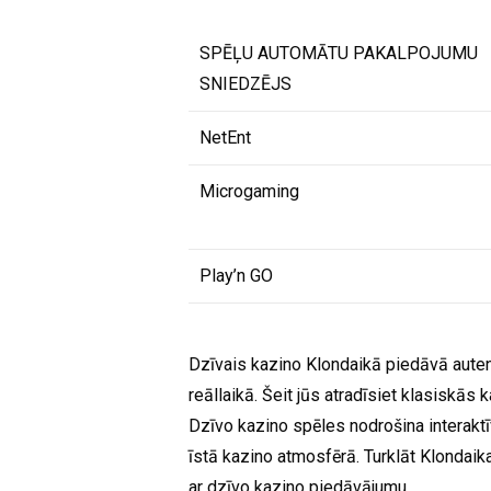
SPĒĻU AUTOMĀTU PAKALPOJUMU
SNIEDZĒJS
NetEnt
Microgaming
Play’n GO
Dzīvais kazino Klondaikā piedāvā autent
reāllaikā. Šeit jūs atradīsiet klasiskās 
Dzīvo kazino spēles nodrošina interaktīv
īstā kazino atmosfērā. Turklāt Klondaika
ar dzīvo kazino piedāvājumu.