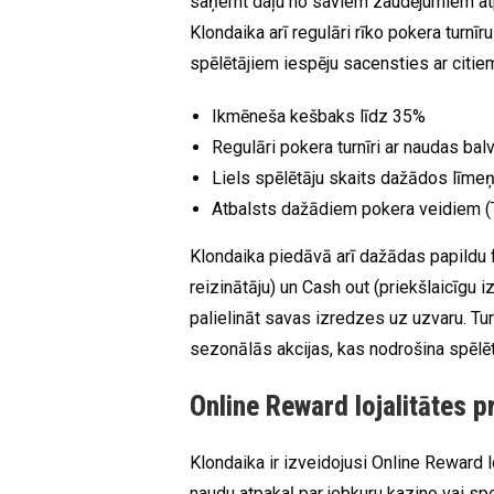
saņemt daļu no saviem zaudējumiem atpa
Klondaika arī regulāri rīko pokera turnī
spēlētājiem iespēju sacensties ar citi
Ikmēneša kešbaks līdz 35%
Regulāri pokera turnīri ar naudas ba
Liels spēlētāju skaits dažādos līme
Atbalsts dažādiem pokera veidiem 
Klondaika piedāvā arī dažādas papildu
reizinātāju) un Cash out (priekšlaicīgu 
palielināt savas izredzes uz uzvaru. Tu
sezonālās akcijas, kas nodrošina spēlēt
Online Reward lojalitātes
Klondaika ir izveidojusi Online Reward 
naudu atpakaļ par jebkuru kazino vai spor