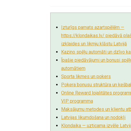
de
published:
la
publication :
Izturīgs pamats azartspēlēm —
https://klondaikas.lv/ piedāvā pla
izklaides un likmju klāstu Latvijā
Kazino spēļu automāti un dzīvo k
Īpašie piedāvājumi un bonusi spēļ
automātiem
Sporta likmes un pokers
Pokera bonusu struktūra un kešb
Online Reward lojalitātes progra
VIP programma
Maksājumu metodes un klientu at
Latvijas likumdošana un nodokļi
Klondaika — uzticama izvēle Latvi