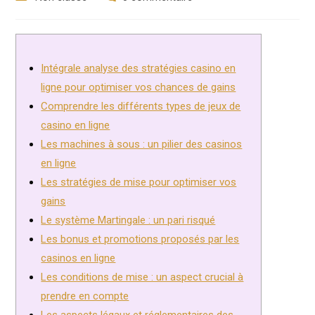
la
category:
comments:
publication :
Intégrale analyse des stratégies casino en
ligne pour optimiser vos chances de gains
Comprendre les différents types de jeux de
casino en ligne
Les machines à sous : un pilier des casinos
en ligne
Les stratégies de mise pour optimiser vos
gains
Le système Martingale : un pari risqué
Les bonus et promotions proposés par les
casinos en ligne
Les conditions de mise : un aspect crucial à
prendre en compte