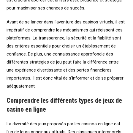
est crucial d'aborder cet univers avec prudence et stratégie
pour maximiser ses chances de succès.
Avant de se lancer dans l'aventure des casinos virtuels, il est
impératif de comprendre les mécanismes qui régissent ces
plateformes. La transparence, la sécurité et la fiabilité sont
des critères essentiels pour choisir un établissement de
confiance. De plus, une connaissance approfondie des
différentes stratégies de jeu peut faire la différence entre
une expérience divertissante et des pertes financières
importantes. Il est donc vital de s'informer et de se préparer
adéquatement.
Comprendre les différents types de jeux de
casino en ligne
La diversité des jeux proposés par les casinos en ligne est
l'un de leurs principaux attraits. Des classiques intemporels