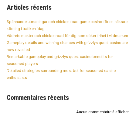
Articles récents
Spännande utmaningar och chicken road game casino för en säkrare
körning i trafiken idag
Vädrets makter och chickenroad för dig som söker frihet i vildmarken
Gameplay details and winning chances with grizzlys quest casino are
now revealed
Remarkable gameplay and grizzlys quest casino benefits for
seasoned players
Detailed strategies surrounding most bet for seasoned casino
enthusiasts
Commentaires récents
Aucun commentaire à afficher.