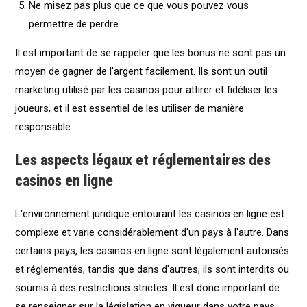
Ne misez pas plus que ce que vous pouvez vous
permettre de perdre.
Il est important de se rappeler que les bonus ne sont pas un
moyen de gagner de l'argent facilement. Ils sont un outil
marketing utilisé par les casinos pour attirer et fidéliser les
joueurs, et il est essentiel de les utiliser de manière
responsable.
Les aspects légaux et réglementaires des
casinos en ligne
L'environnement juridique entourant les casinos en ligne est
complexe et varie considérablement d'un pays à l'autre. Dans
certains pays, les casinos en ligne sont légalement autorisés
et réglementés, tandis que dans d'autres, ils sont interdits ou
soumis à des restrictions strictes. Il est donc important de
se renseigner sur la législation en vigueur dans votre pays