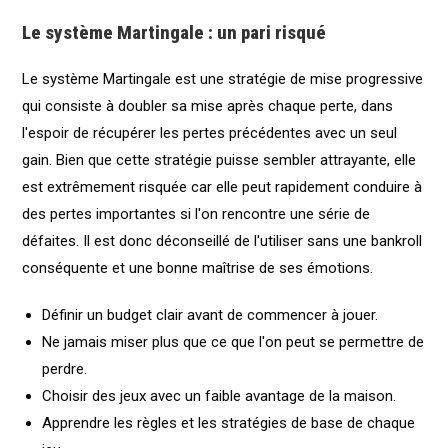
Le système Martingale : un pari risqué
Le système Martingale est une stratégie de mise progressive
qui consiste à doubler sa mise après chaque perte, dans
l'espoir de récupérer les pertes précédentes avec un seul
gain. Bien que cette stratégie puisse sembler attrayante, elle
est extrêmement risquée car elle peut rapidement conduire à
des pertes importantes si l'on rencontre une série de
défaites. Il est donc déconseillé de l'utiliser sans une bankroll
conséquente et une bonne maîtrise de ses émotions.
Définir un budget clair avant de commencer à jouer.
Ne jamais miser plus que ce que l'on peut se permettre de
perdre.
Choisir des jeux avec un faible avantage de la maison.
Apprendre les règles et les stratégies de base de chaque