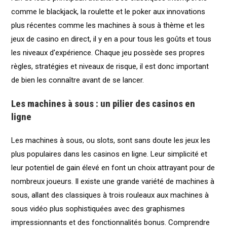
comme le blackjack, la roulette et le poker aux innovations
plus récentes comme les machines à sous à thème et les
jeux de casino en direct, il y en a pour tous les goûts et tous
les niveaux d'expérience. Chaque jeu possède ses propres
règles, stratégies et niveaux de risque, il est donc important
de bien les connaître avant de se lancer.
Les machines à sous : un pilier des casinos en
ligne
Les machines à sous, ou slots, sont sans doute les jeux les
plus populaires dans les casinos en ligne. Leur simplicité et
leur potentiel de gain élevé en font un choix attrayant pour de
nombreux joueurs. Il existe une grande variété de machines à
sous, allant des classiques à trois rouleaux aux machines à
sous vidéo plus sophistiquées avec des graphismes
impressionnants et des fonctionnalités bonus. Comprendre