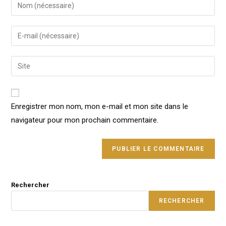
Enter
your
name
Enter
or
your
username
email
Enter
to
address
your
comment
to
website
comment
URL
Enregistrer mon nom, mon e-mail et mon site dans le
(optional)
navigateur pour mon prochain commentaire.
Rechercher
RECHERCHER