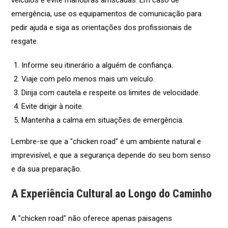
veículos e evite manobras arriscadas. Em caso de
emergência, use os equipamentos de comunicação para
pedir ajuda e siga as orientações dos profissionais de
resgate.
Informe seu itinerário a alguém de confiança.
Viaje com pelo menos mais um veículo.
Dirija com cautela e respeite os limites de velocidade.
Evite dirigir à noite.
Mantenha a calma em situações de emergência.
Lembre-se que a "chicken road" é um ambiente natural e
imprevisível, e que a segurança depende do seu bom senso
e da sua preparação.
A Experiência Cultural ao Longo do Caminho
A "chicken road" não oferece apenas paisagens