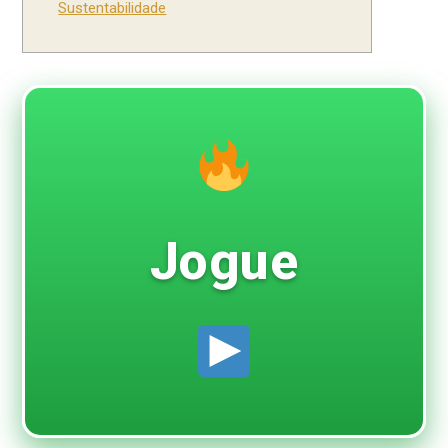
Sustentabilidade
Jogue