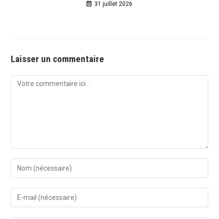
31 juillet 2026
Laisser un commentaire
Comment
Enter
your
name
Enter
or
your
username
email