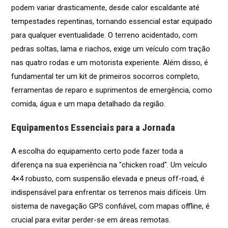
podem variar drasticamente, desde calor escaldante até
tempestades repentinas, tornando essencial estar equipado
para qualquer eventualidade. O terreno acidentado, com
pedras soltas, lama e riachos, exige um veículo com tração
nas quatro rodas e um motorista experiente. Além disso, é
fundamental ter um kit de primeiros socorros completo,
ferramentas de reparo e suprimentos de emergência, como
comida, água e um mapa detalhado da região.
Equipamentos Essenciais para a Jornada
A escolha do equipamento certo pode fazer toda a
diferença na sua experiência na "chicken road". Um veículo
4×4 robusto, com suspensão elevada e pneus off-road, é
indispensável para enfrentar os terrenos mais difíceis. Um
sistema de navegação GPS confiável, com mapas offline, é
crucial para evitar perder-se em áreas remotas.