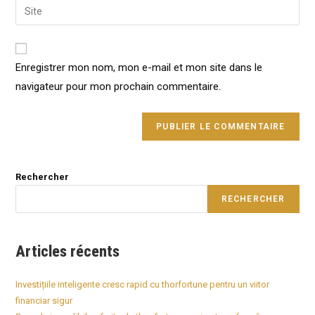
Enter
to
address
your
comment
to
website
comment
URL
Enregistrer mon nom, mon e-mail et mon site dans le
(optional)
navigateur pour mon prochain commentaire.
Rechercher
RECHERCHER
Articles récents
Investițiile inteligente cresc rapid cu thorfortune pentru un viitor
financiar sigur