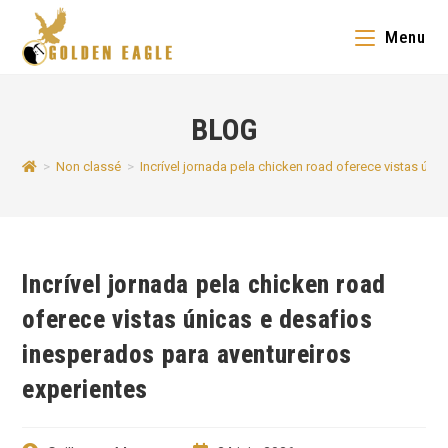
Skip
Menu
to
content
BLOG
>
Non classé
>
Incrível jornada pela chicken road oferece vistas úni
Incrível jornada pela chicken road
oferece vistas únicas e desafios
inesperados para aventureiros
experientes