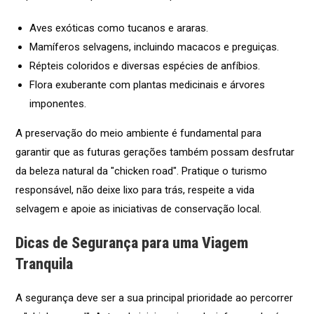
Aves exóticas como tucanos e araras.
Mamíferos selvagens, incluindo macacos e preguiças.
Répteis coloridos e diversas espécies de anfíbios.
Flora exuberante com plantas medicinais e árvores
imponentes.
A preservação do meio ambiente é fundamental para
garantir que as futuras gerações também possam desfrutar
da beleza natural da "chicken road". Pratique o turismo
responsável, não deixe lixo para trás, respeite a vida
selvagem e apoie as iniciativas de conservação local.
Dicas de Segurança para uma Viagem
Tranquila
A segurança deve ser a sua principal prioridade ao percorrer