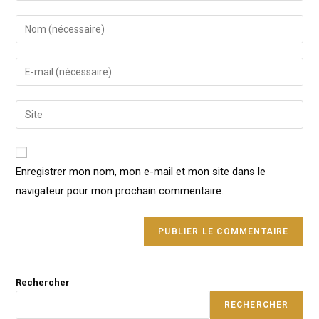
Enter
your
name
Enter
or
your
username
email
Enter
to
address
your
comment
to
website
comment
URL
Enregistrer mon nom, mon e-mail et mon site dans le
(optional)
navigateur pour mon prochain commentaire.
Rechercher
RECHERCHER