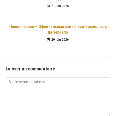
21 juin 2026
Пинко казино – Официальный сайт Pinco Casino вход
на зеркало
20 juin 2026
Laisser un commentaire
Comment