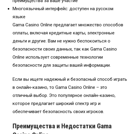
преимущества за ваше участие
Многоязычный интерфейс: доступен на русском
языке
Gama Casino Online предлагает множество способов
оплаты, включая кредитные карты, электронные
деньги и другие. Вам не нужно беспокоиться о
безопасности своих данных, так как Gama Casino
Online использует современные технологии
безопасности для защиты вашей информации.
Если вы ищете надежный и безопасный способ играть
в онлайн-казино, то Gama Casino Online – это
отличный выбор. Это популярное онлайн-казино,
которое предлагает широкий спектр игр и
обеспечивает безопасность своих игроков.
Преимущества и Недостатки Gama