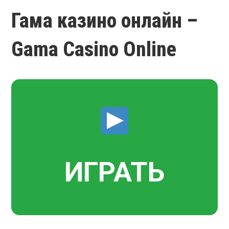
Гама казино онлайн –
Gama Casino Online
ИГРАТЬ