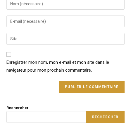
Enter
your
name
Enter
or
your
username
email
Enter
to
address
your
comment
to
website
comment
URL
Enregistrer mon nom, mon e-mail et mon site dans le
(optional)
navigateur pour mon prochain commentaire.
Rechercher
RECHERCHER