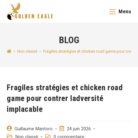
Skip
Menu
to
content
BLOG
>
Non classé
>
Fragiles stratégies et chicken road game pour contrer
Fragiles stratégies et chicken road
game pour contrer ladversité
implacable
Auteur/autrice
Post
Guillaume Mantoro
24 juin 2026
de
published:
Post
Post
Non classé
0 commentaire