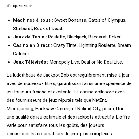
d'expérience.
Machines à sous :
Sweet Bonanza, Gates of Olympus,
Starburst, Book of Dead.
Jeux de Table :
Roulette, Blackjack, Baccarat, Poker.
Casino en Direct :
Crazy Time, Lightning Roulette, Dream
Catcher.
Jeux Télévisés :
Monopoly Live, Deal or No Deal Live.
La ludothèque de Jackpot Bob est régulièrement mise à jour
avec de nouveaux titres, garantissant ainsi une expérience de
jeu toujours fraîche et excitante. Le casino collabore avec
des fournisseurs de jeux réputés tels que NetEnt,
Microgaming, Hacksaw Gaming et Nolimit City, pour offrir
une qualité de jeu optimale et des jackpots attractifs. L'offre
varie pour satisfaire tous les goûts, des joueurs
occasionnels aux amateurs de jeux plus complexes.