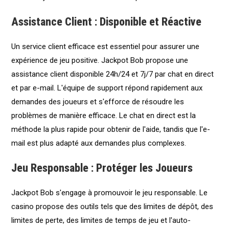
Assistance Client : Disponible et Réactive
Un service client efficace est essentiel pour assurer une
expérience de jeu positive. Jackpot Bob propose une
assistance client disponible 24h/24 et 7j/7 par chat en direct
et par e-mail. L'équipe de support répond rapidement aux
demandes des joueurs et s'efforce de résoudre les
problèmes de manière efficace. Le chat en direct est la
méthode la plus rapide pour obtenir de l'aide, tandis que l'e-
mail est plus adapté aux demandes plus complexes.
Jeu Responsable : Protéger les Joueurs
Jackpot Bob s'engage à promouvoir le jeu responsable. Le
casino propose des outils tels que des limites de dépôt, des
limites de perte, des limites de temps de jeu et l'auto-