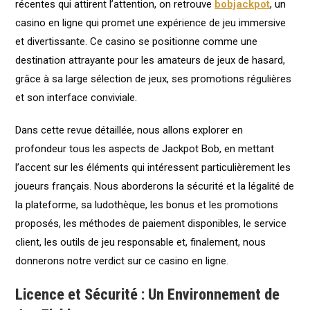
récentes qui attirent l’attention, on retrouve
bobjackpot
, un
casino en ligne qui promet une expérience de jeu immersive
et divertissante. Ce casino se positionne comme une
destination attrayante pour les amateurs de jeux de hasard,
grâce à sa large sélection de jeux, ses promotions régulières
et son interface conviviale.
Dans cette revue détaillée, nous allons explorer en
profondeur tous les aspects de Jackpot Bob, en mettant
l’accent sur les éléments qui intéressent particulièrement les
joueurs français. Nous aborderons la sécurité et la légalité de
la plateforme, sa ludothèque, les bonus et les promotions
proposés, les méthodes de paiement disponibles, le service
client, les outils de jeu responsable et, finalement, nous
donnerons notre verdict sur ce casino en ligne.
Licence et Sécurité : Un Environnement de