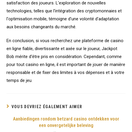
satisfaction des joueurs. L'exploration de nouvelles
technologies, telles que l'intégration des cryptomonnaies et
l'optimisation mobile, témoigne d'une volonté d'adaptation
aux besoins changeants du marché.
En conclusion, si vous recherchez une plateforme de casino
en ligne fiable, divertissante et axée sur le joueur, Jackpot
Bob mérite d'être pris en considération. Cependant, comme
pour tout casino en ligne, il est important de jouer de manière
responsable et de fixer des limites à vos dépenses et à votre
temps de jeu.
VOUS DEVRIEZ ÉGALEMENT AIMER
Aanbiedingen rondom betzard casino ontdekken voor
een onvergetelijke beleving