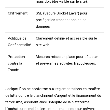
mais doit être visible sur le site).
Chiffrement
SSL (Secure Socket Layer) pour
protéger les transactions et les
données.
Politique de
Clairement définie et accessible sur le
Confidentialité
site web.
Protection
Mesures mises en place pour détecter
contre la
et prévenir les activités frauduleuses.
Fraude
Jackpot Bob se conforme aux réglementations en matière
de lutte contre le blanchiment d'argent et le financement du
terrorisme, assurant ainsi l'intégrité de la plateforme.
L’opérateur prend également des mesures pour prévenir le