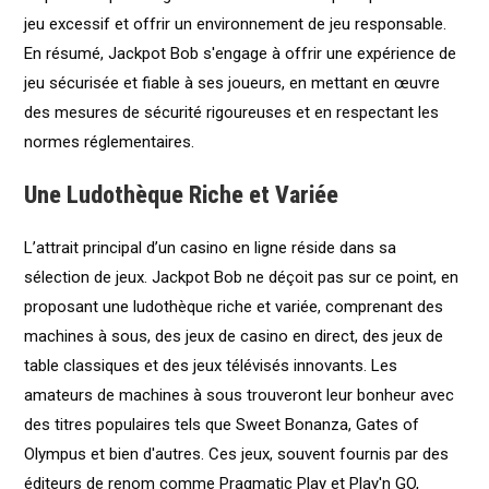
jeu excessif et offrir un environnement de jeu responsable.
En résumé, Jackpot Bob s'engage à offrir une expérience de
jeu sécurisée et fiable à ses joueurs, en mettant en œuvre
des mesures de sécurité rigoureuses et en respectant les
normes réglementaires.
Une Ludothèque Riche et Variée
L’attrait principal d’un casino en ligne réside dans sa
sélection de jeux. Jackpot Bob ne déçoit pas sur ce point, en
proposant une ludothèque riche et variée, comprenant des
machines à sous, des jeux de casino en direct, des jeux de
table classiques et des jeux télévisés innovants. Les
amateurs de machines à sous trouveront leur bonheur avec
des titres populaires tels que Sweet Bonanza, Gates of
Olympus et bien d'autres. Ces jeux, souvent fournis par des
éditeurs de renom comme Pragmatic Play et Play'n GO,