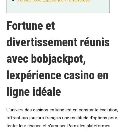
Verdict : Une Expérience Prometteuse
Fortune et
divertissement réunis
avec bobjackpot,
lexpérience casino en
ligne idéale
L’univers des casinos en ligne est en constante évolution,
offrant aux joueurs français une multitude d’options pour
tenter leur chance et s’amuser. Parmi les plateformes