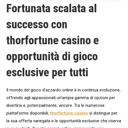
Fortunata scalata al
successo con
thorfortune casino e
opportunità di gioco
esclusive per tutti
Il mondo del gioco d'azzardo online è in continua evoluzione,
offrendo agli appassionati un'ampia gamma di opzioni per
divertirsi e, potenzialmente, vincere. Tra le numerose
piattaforme disponibili,
thorfortune casino
si distingue per
la sua offerta variegata e le opportunità esclusive che riserva