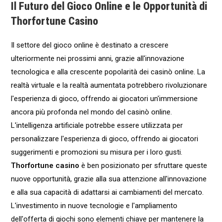
Il Futuro del Gioco Online e le Opportunità di
Thorfortune Casino
Il settore del gioco online è destinato a crescere
ulteriormente nei prossimi anni, grazie all'innovazione
tecnologica e alla crescente popolarità dei casinò online. La
realtà virtuale e la realtà aumentata potrebbero rivoluzionare
l'esperienza di gioco, offrendo ai giocatori un'immersione
ancora più profonda nel mondo del casinò online.
L'intelligenza artificiale potrebbe essere utilizzata per
personalizzare l'esperienza di gioco, offrendo ai giocatori
suggerimenti e promozioni su misura per i loro gusti.
Thorfortune casino
è ben posizionato per sfruttare queste
nuove opportunità, grazie alla sua attenzione all'innovazione
e alla sua capacità di adattarsi ai cambiamenti del mercato.
L'investimento in nuove tecnologie e l'ampliamento
dell'offerta di giochi sono elementi chiave per mantenere la