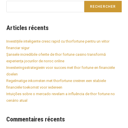
RECHERCHER
Articles récents
Investițiile inteligente cresc rapid cu thorfortune pentru un viitor
financiar sigur
Șansele incredibile oferite de thor fortune casino transformă
experiența jocurilor de noroc online
Investeringsstrategieën voor succes met thor fortune en financiële
doelen
Regelmatige inkomsten met thorfortune creëren een stabiele
financiële toekomst voor iedereen
Intuições sobre o mercado revelam a influência de thor fortune no
cenário atual
Commentaires récents