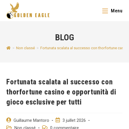
Skip
Menu
to
content
BLOG
>
Non classé
>
Fortunata scalata al successo con thorfortune casino 
Fortunata scalata al successo con
thorfortune casino e opportunità di
gioco esclusive per tutti
Auteur/autrice
Post
Guillaume Mantoro
3 juillet 2026
de
published:
Post
Post
Non classé
0 commentaire