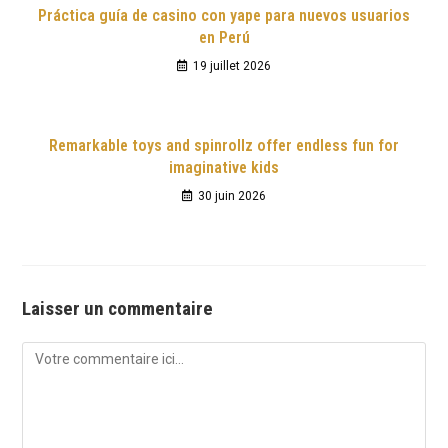
Práctica guía de casino con yape para nuevos usuarios
en Perú
19 juillet 2026
Remarkable toys and spinrollz offer endless fun for
imaginative kids
30 juin 2026
Laisser un commentaire
Comment