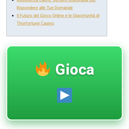
Assistenza Clienti: Sempre Disponibile per
Rispondere alle Tue Domande
Il Futuro del Gioco Online e le Opportunità di
Thorfortune Casino
Gioca