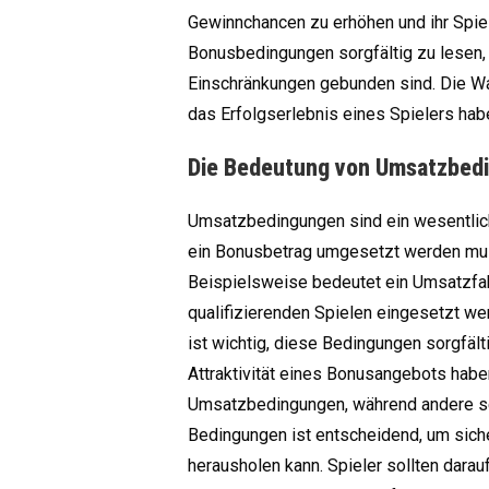
Gewinnchancen zu erhöhen und ihr Spiele
Bonusbedingungen sorgfältig zu lesen,
Einschränkungen gebunden sind. Die Wah
das Erfolgserlebnis eines Spielers hab
Die Bedeutung von Umsatzbed
Umsatzbedingungen sind ein wesentlich
ein Bonusbetrag umgesetzt werden mus
Beispielsweise bedeutet ein Umsatzfak
qualifizierenden Spielen eingesetzt w
ist wichtig, diese Bedingungen sorgfälti
Attraktivität eines Bonusangebots habe
Umsatzbedingungen, während andere se
Bedingungen ist entscheidend, um sic
herausholen kann. Spieler sollten darau