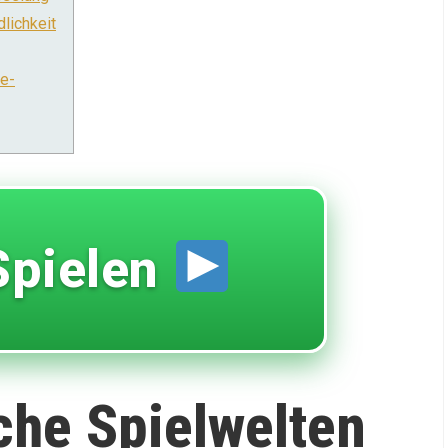
lichkeit
ne-
pielen
che Spielwelten