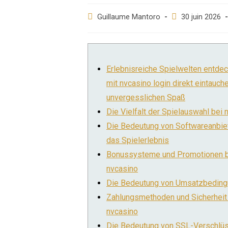
Auteur/autrice
Post
Guillaume Mantoro
30 juin 2026
de
published:
la
publication :
Erlebnisreiche Spielwelten entde
mit nvcasino login direkt eintauche
unvergesslichen Spaß
Die Vielfalt der Spielauswahl bei 
Die Bedeutung von Softwareanbiet
das Spielerlebnis
Bonussysteme und Promotionen 
nvcasino
Die Bedeutung von Umsatzbedin
Zahlungsmethoden und Sicherheit
nvcasino
Die Bedeutung von SSL-Verschlü