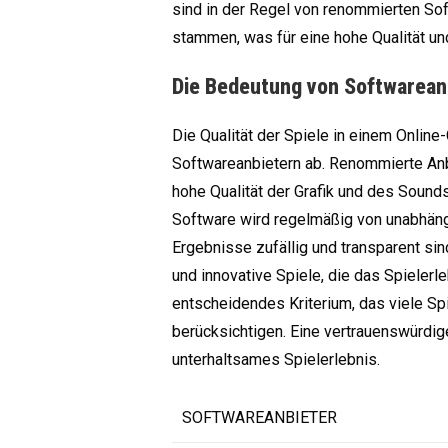
sind in der Regel von renommierten So
stammen, was für eine hohe Qualität un
Die Bedeutung von Softwareanb
Die Qualität der Spiele in einem Onli
Softwareanbietern ab. Renommierte Anbi
hohe Qualität der Grafik und des Sounds
Software wird regelmäßig von unabhängi
Ergebnisse zufällig und transparent si
und innovative Spiele, die das Spielerl
entscheidendes Kriterium, das viele Sp
berücksichtigen. Eine vertrauenswürdig
unterhaltsames Spielerlebnis.
SOFTWAREANBIETER