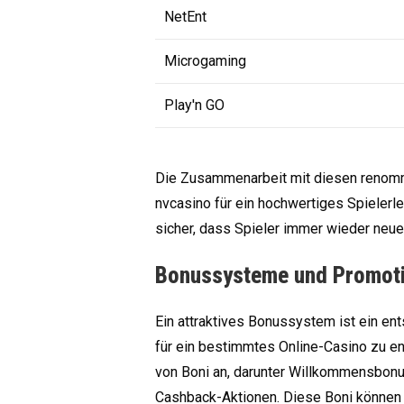
NetEnt
Microgaming
Play'n GO
Die Zusammenarbeit mit diesen renomm
nvcasino für ein hochwertiges Spielerle
sicher, dass Spieler immer wieder neue 
Bonussysteme und Promoti
Ein attraktives Bonussystem ist ein ent
für ein bestimmtes Online-Casino zu en
von Boni an, darunter Willkommensbonu
Cashback-Aktionen. Diese Boni können d