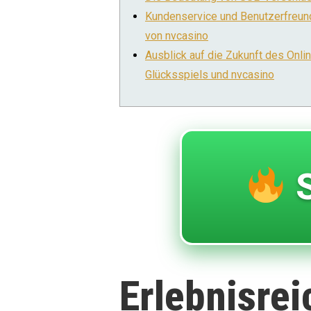
Kundenservice und Benutzerfreund
von nvcasino
Ausblick auf die Zukunft des Onli
Glücksspiels und nvcasino
S
Erlebnisrei