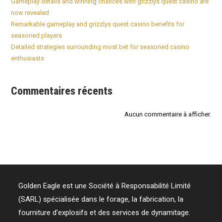
Gameplay details and winning chances with grizzlys quest casino are
now revealed
Remarkable gameplay and grizzlys quest casino benefits for
seasoned players
Detailed strategies surrounding most bet for seasoned casino
enthusiasts
Commentaires récents
Aucun commentaire à afficher.
Golden Eagle est une Société à Responsabilité Limité
(SARL) spécialisée dans le forage, la fabrication, la
fourniture d'explosifs et des services de dynamitage.