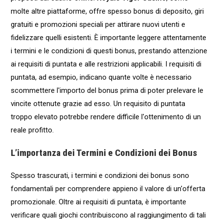
molte altre piattaforme, offre spesso bonus di deposito, giri
gratuiti e promozioni speciali per attirare nuovi utenti e
fidelizzare quelli esistenti. È importante leggere attentamente
i termini e le condizioni di questi bonus, prestando attenzione
ai requisiti di puntata e alle restrizioni applicabili. I requisiti di
puntata, ad esempio, indicano quante volte è necessario
scommettere l'importo del bonus prima di poter prelevare le
vincite ottenute grazie ad esso. Un requisito di puntata
troppo elevato potrebbe rendere difficile l'ottenimento di un
reale profitto.
L’importanza dei Termini e Condizioni dei Bonus
Spesso trascurati, i termini e condizioni dei bonus sono
fondamentali per comprendere appieno il valore di un'offerta
promozionale. Oltre ai requisiti di puntata, è importante
verificare quali giochi contribuiscono al raggiungimento di tali