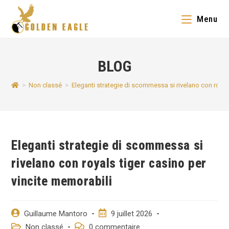
Skip
Menu
to
content
BLOG
>
Non classé
>
Eleganti strategie di scommessa si rivelano con royal
Eleganti strategie di scommessa si
rivelano con royals tiger casino per
vincite memorabili
Auteur/autrice
Post
Guillaume Mantoro
9 juillet 2026
de
published:
Post
Post
Non classé
0 commentaire