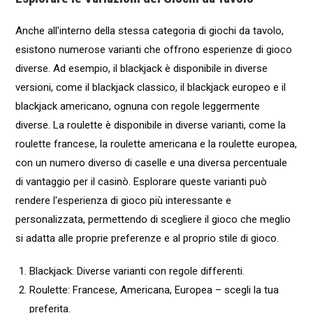
Anche all'interno della stessa categoria di giochi da tavolo,
esistono numerose varianti che offrono esperienze di gioco
diverse. Ad esempio, il blackjack è disponibile in diverse
versioni, come il blackjack classico, il blackjack europeo e il
blackjack americano, ognuna con regole leggermente
diverse. La roulette è disponibile in diverse varianti, come la
roulette francese, la roulette americana e la roulette europea,
con un numero diverso di caselle e una diversa percentuale
di vantaggio per il casinò. Esplorare queste varianti può
rendere l'esperienza di gioco più interessante e
personalizzata, permettendo di scegliere il gioco che meglio
si adatta alle proprie preferenze e al proprio stile di gioco.
Blackjack: Diverse varianti con regole differenti.
Roulette: Francese, Americana, Europea – scegli la tua
preferita.