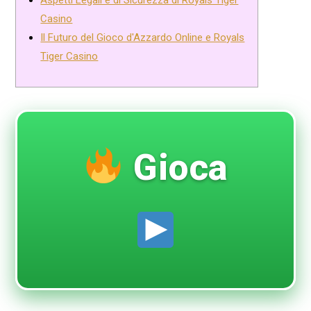
Aspetti Legali e di Sicurezza di Royals Tiger
Casino
Il Futuro del Gioco d'Azzardo Online e Royals
Tiger Casino
Gioca