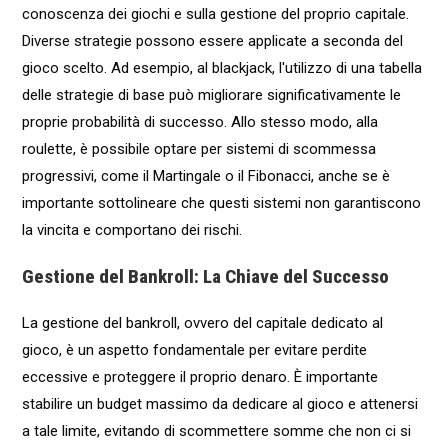
conoscenza dei giochi e sulla gestione del proprio capitale.
Diverse strategie possono essere applicate a seconda del
gioco scelto. Ad esempio, al blackjack, l'utilizzo di una tabella
delle strategie di base può migliorare significativamente le
proprie probabilità di successo. Allo stesso modo, alla
roulette, è possibile optare per sistemi di scommessa
progressivi, come il Martingale o il Fibonacci, anche se è
importante sottolineare che questi sistemi non garantiscono
la vincita e comportano dei rischi.
Gestione del Bankroll: La Chiave del Successo
La gestione del bankroll, ovvero del capitale dedicato al
gioco, è un aspetto fondamentale per evitare perdite
eccessive e proteggere il proprio denaro. È importante
stabilire un budget massimo da dedicare al gioco e attenersi
a tale limite, evitando di scommettere somme che non ci si