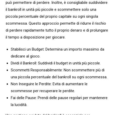
può permettere di perdere. Inoltre, è consigliabile suddividere
il bankroll in unità più piccole e scommettere solo una
piccola percentuale del proprio capitale su ogni singola
scommessa. Questo approccio permette di ridurre il rischio
di perdere rapidamente tutto il proprio denaro e di prolungare
il tempo a disposizione per giocare.
Stabilisci un Budget: Determina un importo massimo da
dedicare al gioco.
Dividi il Bankroll: Suddividi il budget in unità più piccole.
Scommetti Responsabilmente: Non scommettere più di
una piccola percentuale del bankroll su ogni scommessa.
Non Inseguire le Perdite: Evita di aumentare le
scommesse per recuperare le perdite.
Fai delle Pause: Prendi delle pause regolari per mantenere
la lucidità.