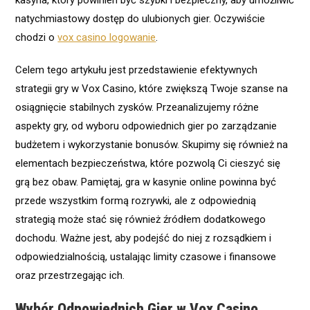
kasyna, który powinien być szybki i bezpieczny, aby umożliwić
natychmiastowy dostęp do ulubionych gier. Oczywiście
chodzi o
vox casino logowanie
.
Celem tego artykułu jest przedstawienie efektywnych
strategii gry w Vox Casino, które zwiększą Twoje szanse na
osiągnięcie stabilnych zysków. Przeanalizujemy różne
aspekty gry, od wyboru odpowiednich gier po zarządzanie
budżetem i wykorzystanie bonusów. Skupimy się również na
elementach bezpieczeństwa, które pozwolą Ci cieszyć się
grą bez obaw. Pamiętaj, gra w kasynie online powinna być
przede wszystkim formą rozrywki, ale z odpowiednią
strategią może stać się również źródłem dodatkowego
dochodu. Ważne jest, aby podejść do niej z rozsądkiem i
odpowiedzialnością, ustalając limity czasowe i finansowe
oraz przestrzegając ich.
Wybór Odpowiednich Gier w Vox Casino