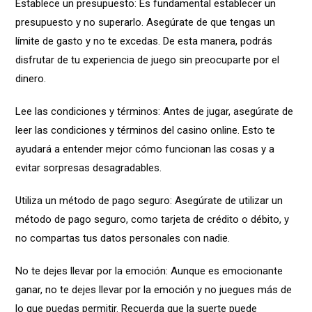
Establece un presupuesto: Es fundamental establecer un
presupuesto y no superarlo. Asegúrate de que tengas un
límite de gasto y no te excedas. De esta manera, podrás
disfrutar de tu experiencia de juego sin preocuparte por el
dinero.
Lee las condiciones y términos: Antes de jugar, asegúrate de
leer las condiciones y términos del casino online. Esto te
ayudará a entender mejor cómo funcionan las cosas y a
evitar sorpresas desagradables.
Utiliza un método de pago seguro: Asegúrate de utilizar un
método de pago seguro, como tarjeta de crédito o débito, y
no compartas tus datos personales con nadie.
No te dejes llevar por la emoción: Aunque es emocionante
ganar, no te dejes llevar por la emoción y no juegues más de
lo que puedas permitir. Recuerda que la suerte puede