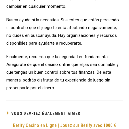
cambiar en cualquier momento.
Busca ayuda si la necesitas: Si sientes que estás perdiendo
el control o que el juego te está afectando negativamente,
no dudes en buscar ayuda. Hay organizaciones y recursos
disponibles para ayudarte a recuperarte.
Finalmente, recuerda que la seguridad es fundamental.
Asegúrate de que el casino online que elijas sea confiable y
que tengas un buen control sobre tus finanzas. De esta
manera, podrás disfrutar de tu experiencia de juego sin
preocuparte por el dinero.
VOUS DEVRIEZ ÉGALEMENT AIMER
Betify Casino en Ligne | Jouez sur Betify avec 1000 €