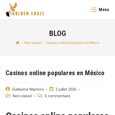
Skip
Menu
to
content
BLOG
>
Non classé
>
Casinos online populares en México
Casinos online populares en México
Auteur/autrice
Post
Guillaume Mantoro
2 juillet 2026
de
published:
Post
Post
Non classé
0 commentaire
la
category:
comments:
publication :