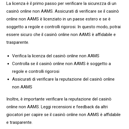
La licenza è il primo passo per verificare la sicurezza di un
casinò online non AAMS. Assicurati di verificare se il casinò
online non AAMS è licenziato in un paese estero e se è
soggetto a regole e controlli rigorosi. In questo modo, potrai
essere sicuro che il casinò online non AAMS è affidabile e
trasparente.
Verifica la licenza del casinò online non AAMS
Controlla se il casinò online non AAMS è soggetto a
regole e controlli rigorosi
Assicurati di verificare la reputazione del casinò online
non AAMS
Inoltre, è importante verificare la reputazione del casinò
online non AAMS. Leggi recensioni e feedback da altri
giocatori per capire se il casinò online non AAMS è affidabile
e trasparente.