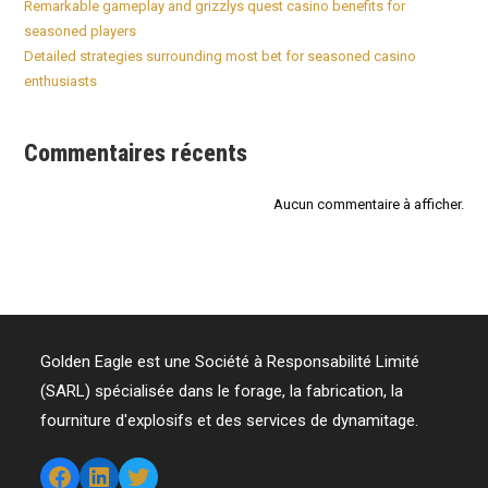
Remarkable gameplay and grizzlys quest casino benefits for
seasoned players
Detailed strategies surrounding most bet for seasoned casino
enthusiasts
Commentaires récents
Aucun commentaire à afficher.
Golden Eagle est une Société à Responsabilité Limité
(SARL) spécialisée dans le forage, la fabrication, la
fourniture d'explosifs et des services de dynamitage.
Facebook
LinkedIn
Twitter