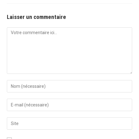
Laisser un commentaire
Comment
Enter
your
name
Enter
or
your
username
email
Enter
to
address
your
comment
to
website