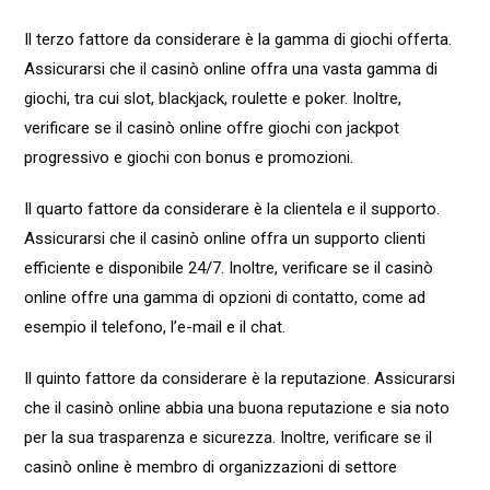
Il terzo fattore da considerare è la gamma di giochi offerta.
Assicurarsi che il casinò online offra una vasta gamma di
giochi, tra cui slot, blackjack, roulette e poker. Inoltre,
verificare se il casinò online offre giochi con jackpot
progressivo e giochi con bonus e promozioni.
Il quarto fattore da considerare è la clientela e il supporto.
Assicurarsi che il casinò online offra un supporto clienti
efficiente e disponibile 24/7. Inoltre, verificare se il casinò
online offre una gamma di opzioni di contatto, come ad
esempio il telefono, l’e-mail e il chat.
Il quinto fattore da considerare è la reputazione. Assicurarsi
che il casinò online abbia una buona reputazione e sia noto
per la sua trasparenza e sicurezza. Inoltre, verificare se il
casinò online è membro di organizzazioni di settore