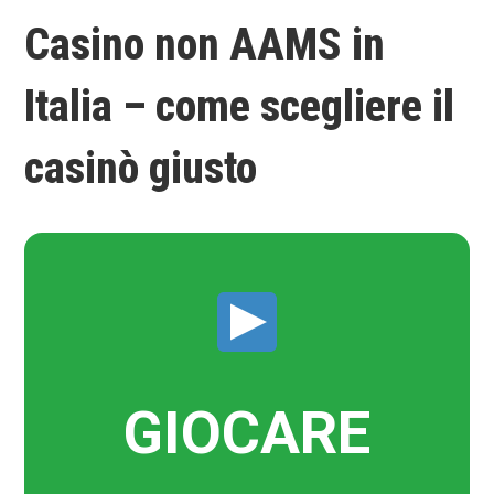
Casino non AAMS in
Italia – come scegliere il
casinò giusto
GIOCARE