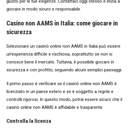
giusto per le tue esigenze. Contattaci oggi stesso e inizia a
giocare in modo sicuro e responsabile.
Casino non AAMS in Italia: come giocare in
sicurezza
Selezionare un casinò online non AAMS in Italia può essere
un’esperienza difficile e rischiosa, soprattutto se non si
conosce bene il mercato. Tuttavia, è possibile giocare in
sicurezza e con profitto, seguendo alcuni semplici passaggi.
Il primo passo è verificare se il casinò online non AAMS è
licenziato in un paese estero e se è soggetto a regole e
controlli rigorosi. In questo modo, potrai essere sicuro che il
casinò online non AAMS è affidabile e trasparente.
Controlla la licenza