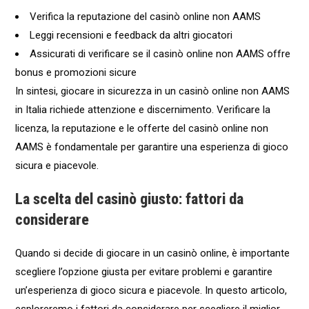
Verifica la reputazione del casinò online non AAMS
Leggi recensioni e feedback da altri giocatori
Assicurati di verificare se il casinò online non AAMS offre
bonus e promozioni sicure
In sintesi, giocare in sicurezza in un casinò online non AAMS
in Italia richiede attenzione e discernimento. Verificare la
licenza, la reputazione e le offerte del casinò online non
AAMS è fondamentale per garantire una esperienza di gioco
sicura e piacevole.
La scelta del casinò giusto: fattori da
considerare
Quando si decide di giocare in un casinò online, è importante
scegliere l’opzione giusta per evitare problemi e garantire
un’esperienza di gioco sicura e piacevole. In questo articolo,