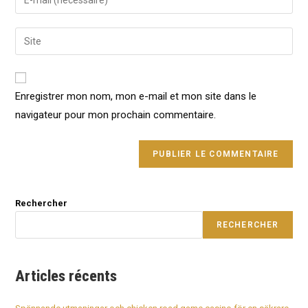
or
your
username
email
Enter
to
address
your
comment
to
website
comment
URL
Enregistrer mon nom, mon e-mail et mon site dans le
(optional)
navigateur pour mon prochain commentaire.
Rechercher
RECHERCHER
Articles récents