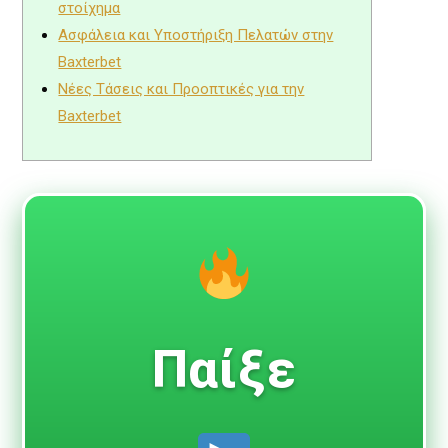
στοίχημα
Ασφάλεια και Υποστήριξη Πελατών στην
Baxterbet
Νέες Τάσεις και Προοπτικές για την
Baxterbet
Παίξε