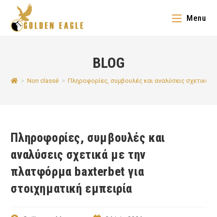
Skip
Menu
to
content
BLOG
>
Non classé
>
Πληροφορίες, συμβουλές και αναλύσεις σχετικά με
Πληροφορίες, συμβουλές και
αναλύσεις σχετικά με την
πλατφόρμα baxterbet για
στοιχηματική εμπειρία