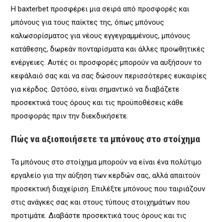
Η baxterbet προσφέρει μια σειρά από προσφορές και
μπόνους για τους παίκτες της, όπως μπόνους
καλωσορίσματος για νέους εγγεγραμμένους, μπόνους
κατάθεσης, δωρεάν πονταρίσματα και άλλες προωθητικές
ενέργειες. Αυτές οι προσφορές μπορούν να αυξήσουν το
κεφάλαιό σας και να σας δώσουν περισσότερες ευκαιρίες
για κέρδος. Ωστόσο, είναι σημαντικό να διαβάζετε
προσεκτικά τους όρους και τις προϋποθέσεις κάθε
προσφοράς πριν την διεκδικήσετε.
Πώς να αξιοποιήσετε τα μπόνους στο στοίχημα
Τα μπόνους στο στοίχημα μπορούν να είναι ένα πολύτιμο
εργαλείο για την αύξηση των κερδών σας, αλλά απαιτούν
προσεκτική διαχείριση. Επιλέξτε μπόνους που ταιριάζουν
στις ανάγκες σας και στους τύπους στοιχημάτων που
προτιμάτε. Διαβάστε προσεκτικά τους όρους και τις