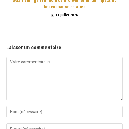
Waarnemingen rondom de bro winner en de impact op
hedendaagse relaties
11 juillet 2026
Laisser un commentaire
Comment
Enter
your
name
Enter