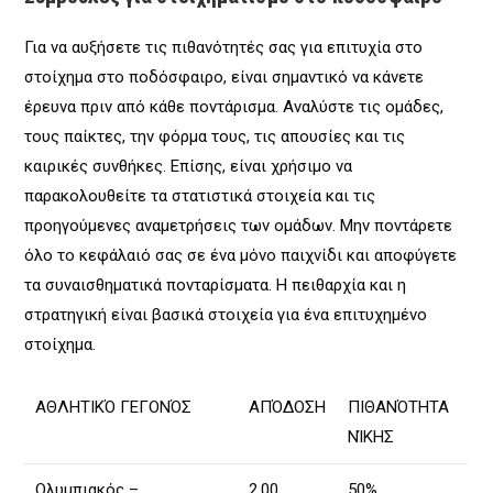
Για να αυξήσετε τις πιθανότητές σας για επιτυχία στο
στοίχημα στο ποδόσφαιρο, είναι σημαντικό να κάνετε
έρευνα πριν από κάθε ποντάρισμα. Αναλύστε τις ομάδες,
τους παίκτες, την φόρμα τους, τις απουσίες και τις
καιρικές συνθήκες. Επίσης, είναι χρήσιμο να
παρακολουθείτε τα στατιστικά στοιχεία και τις
προηγούμενες αναμετρήσεις των ομάδων. Μην ποντάρετε
όλο το κεφάλαιό σας σε ένα μόνο παιχνίδι και αποφύγετε
τα συναισθηματικά πονταρίσματα. Η πειθαρχία και η
στρατηγική είναι βασικά στοιχεία για ένα επιτυχημένο
στοίχημα.
ΑΘΛΗΤΙΚΌ ΓΕΓΟΝΌΣ
ΑΠΌΔΟΣΗ
ΠΙΘΑΝΌΤΗΤΑ
ΝΊΚΗΣ
Ολυμπιακός –
2.00
50%