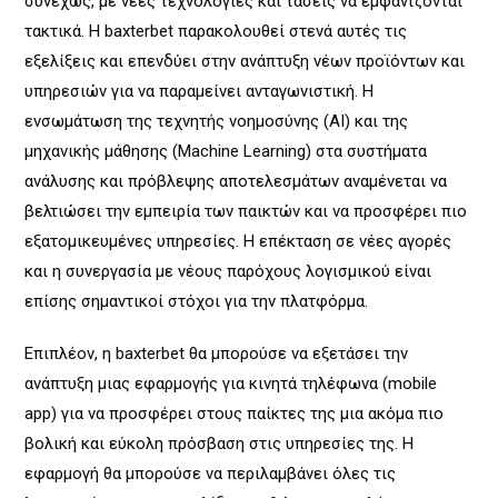
συνεχώς, με νέες τεχνολογίες και τάσεις να εμφανίζονται
τακτικά. Η baxterbet παρακολουθεί στενά αυτές τις
εξελίξεις και επενδύει στην ανάπτυξη νέων προϊόντων και
υπηρεσιών για να παραμείνει ανταγωνιστική. Η
ενσωμάτωση της τεχνητής νοημοσύνης (AI) και της
μηχανικής μάθησης (Machine Learning) στα συστήματα
ανάλυσης και πρόβλεψης αποτελεσμάτων αναμένεται να
βελτιώσει την εμπειρία των παικτών και να προσφέρει πιο
εξατομικευμένες υπηρεσίες. Η επέκταση σε νέες αγορές
και η συνεργασία με νέους παρόχους λογισμικού είναι
επίσης σημαντικοί στόχοι για την πλατφόρμα.
Επιπλέον, η baxterbet θα μπορούσε να εξετάσει την
ανάπτυξη μιας εφαρμογής για κινητά τηλέφωνα (mobile
app) για να προσφέρει στους παίκτες της μια ακόμα πιο
βολική και εύκολη πρόσβαση στις υπηρεσίες της. Η
εφαρμογή θα μπορούσε να περιλαμβάνει όλες τις