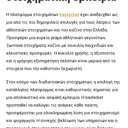
Η πλατφόρμα στοιχημάτων
baxterbet
έχει αναδειχθεί ως
μια από τις πιο δημοφιλείς επιλογές για τους λάτρεις των
αθλητικών στοιχημάτων και του καζίνο στην Ελλάδα.
Προσφέρει μια ευρεία γκάμα αθλητικών γεγονότων,
ζωντανά στοιχήματα, καζίνο με ποικιλία παιχνιδιών και
ελκυστικές προσφορές. Η ευκολία χρήσης, η αξιοπιστία
και η γρήγορη εξυπηρέτηση πελατών είναι μερικά από τα
στοιχεία που την καθιστούν ξεχωριστή.
Στον κόσμο των διαδικτυακών στοιχημάτων, η επιλογή της
κατάλληλης πλατφόρμας είναι καθοριστικής σημασίας για
μια απολαυστική και ασφαλή εμπειρία. Η baxterbet
προσπαθεί να καλύψει τις ανάγκες κάθε παίκτη,
προσφέροντας μια ολοκληρωμένη λύση για στοιχηματισμό
και ψυχαγωγία. Η συνεχής βελτίωση των υπηρεσιών και η