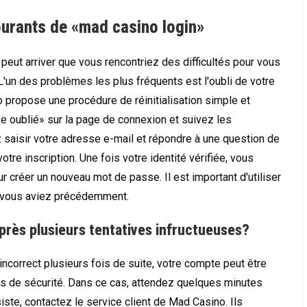
urants de «mad casino login»
 peut arriver que vous rencontriez des difficultés pour vous
'un des problèmes les plus fréquents est l'oubli de votre
propose une procédure de réinitialisation simple et
se oublié» sur la page de connexion et suivez les
ez saisir votre adresse e-mail et répondre à une question de
tre inscription. Une fois votre identité vérifiée, vous
r créer un nouveau mot de passe. Il est important d'utiliser
e vous aviez précédemment.
après plusieurs tentatives infructueuses?
ncorrect plusieurs fois de suite, votre compte peut être
s de sécurité. Dans ce cas, attendez quelques minutes
iste, contactez le service client de Mad Casino. Ils