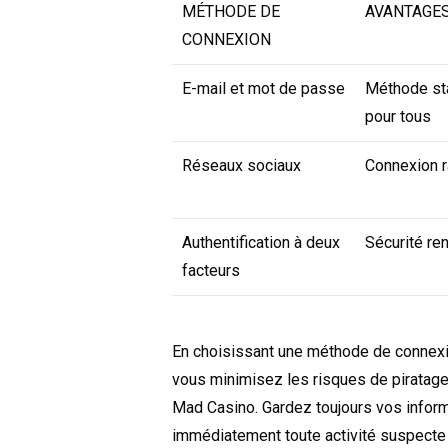
MÉTHODE DE
AVANTAGE
CONNEXION
E-mail et mot de passe
Méthode sta
pour tous
Réseaux sociaux
Connexion r
Authentification à deux
Sécurité re
facteurs
En choisissant une méthode de connexi
vous minimisez les risques de piratage
Mad Casino. Gardez toujours vos informa
immédiatement toute activité suspecte a