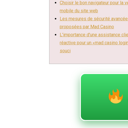
Choisir le bon navigateur pour la v
mobile du site web
Les mesures de sécurité avancé
proposées par Mad Casino
L'importance d'une assistance cli
réactive pour un «mad casino logi
souci