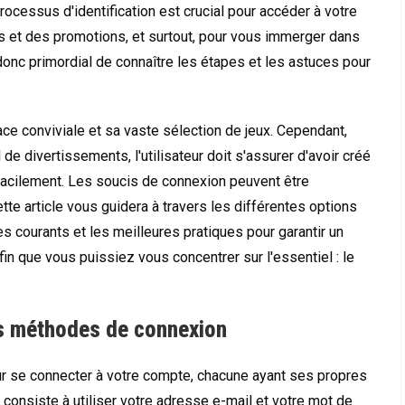
ocessus d'identification est crucial pour accéder à votre
 et des promotions, et surtout, pour vous immerger dans
 donc primordial de connaître les étapes et les astuces pour
ce conviviale et sa vaste sélection de jeux. Cependant,
 de divertissements, l'utilisateur doit s'assurer d'avoir créé
facilement. Les soucis de connexion peuvent être
 Cette article vous guidera à travers les différentes options
s courants et les meilleures pratiques pour garantir un
fin que vous puissiez vous concentrer sur l'essentiel : le
s méthodes de connexion
r se connecter à votre compte, chacune ayant ses propres
consiste à utiliser votre adresse e-mail et votre mot de