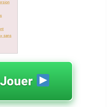
ersion
es
ent
n» sans
Jouer