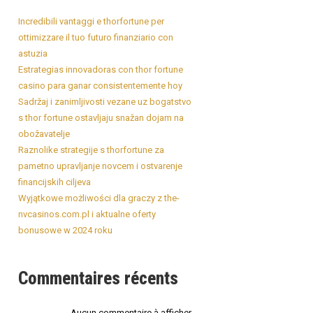
Incredibili vantaggi e thorfortune per
ottimizzare il tuo futuro finanziario con
astuzia
Estrategias innovadoras con thor fortune
casino para ganar consistentemente hoy
Sadržaj i zanimljivosti vezane uz bogatstvo
s thor fortune ostavljaju snažan dojam na
obožavatelje
Raznolike strategije s thorfortune za
pametno upravljanje novcem i ostvarenje
financijskih ciljeva
Wyjątkowe możliwości dla graczy z the-
nvcasinos.com.pl i aktualne oferty
bonusowe w 2024 roku
Commentaires récents
Aucun commentaire à afficher.