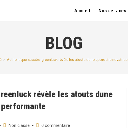
Accueil
Nos services
BLOG
é
>
Authentique succès, greenluck révèle les atouts dune approche novatrice
reenluck révèle les atouts dune
t performante
Post
Post
Non classé
0 commentaire