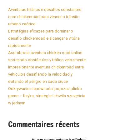
Aventuras hilárias e desafios constantes
com chickenroad para vencer o trânsito
urbano caótico
Estratégias eficazes para dominar o
desafio chickenroad e alcançar a vitória
rapidamente
Asombrosa aventura chicken road online
sorteando obstáculos y tráfico velozmente
Impresionante aventura chickenroad entre
vehículos desafiando la velocidad y
evitando el peligro en cada cruce
Odkrywanie niepewności poprzez plinko
game – fizyka, strategia i chwila szczęścia
w jednym
Commentaires récents
Aucun commentaire à afficher.