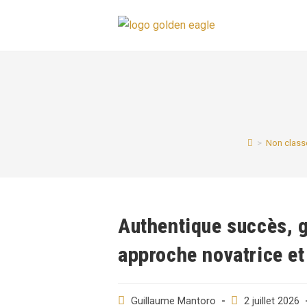
Skip
to
content
>
Non class
Authentique succès, g
approche novatrice e
Auteur/autrice
Post
Guillaume Mantoro
2 juillet 2026