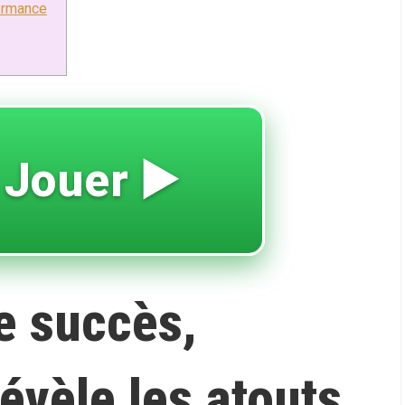
formance
 Jouer ▶️
e succès,
évèle les atouts