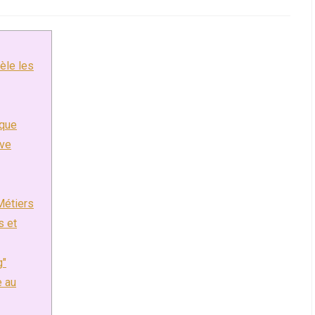
category:
comments:
èle les
ique
ive
Métiers
 et
g"
e au