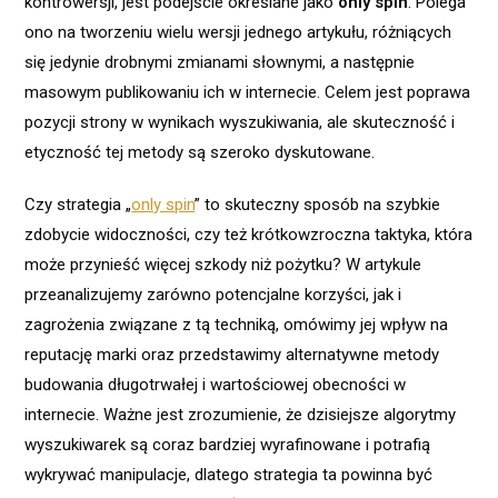
kontrowersji, jest podejście określane jako
only spin
. Polega
ono na tworzeniu wielu wersji jednego artykułu, różniących
się jedynie drobnymi zmianami słownymi, a następnie
masowym publikowaniu ich w internecie. Celem jest poprawa
pozycji strony w wynikach wyszukiwania, ale skuteczność i
etyczność tej metody są szeroko dyskutowane.
Czy strategia „
only spin
” to skuteczny sposób na szybkie
zdobycie widoczności, czy też krótkowzroczna taktyka, która
może przynieść więcej szkody niż pożytku? W artykule
przeanalizujemy zarówno potencjalne korzyści, jak i
zagrożenia związane z tą techniką, omówimy jej wpływ na
reputację marki oraz przedstawimy alternatywne metody
budowania długotrwałej i wartościowej obecności w
internecie. Ważne jest zrozumienie, że dzisiejsze algorytmy
wyszukiwarek są coraz bardziej wyrafinowane i potrafią
wykrywać manipulacje, dlatego strategia ta powinna być