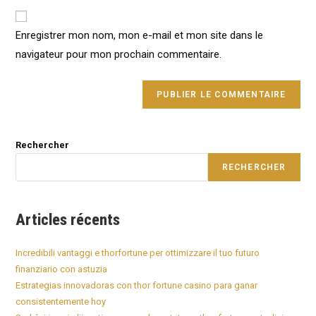
to
website
comment
URL
Enregistrer mon nom, mon e-mail et mon site dans le
(optional)
navigateur pour mon prochain commentaire.
Rechercher
RECHERCHER
Articles récents
Incredibili vantaggi e thorfortune per ottimizzare il tuo futuro
finanziario con astuzia
Estrategias innovadoras con thor fortune casino para ganar
consistentemente hoy