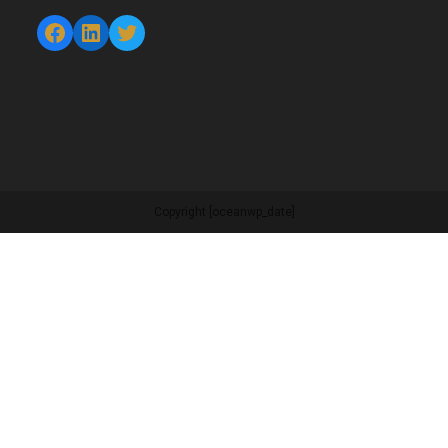
Facebook
LinkedIn
Twitter
Copyright [oceanwp_date]