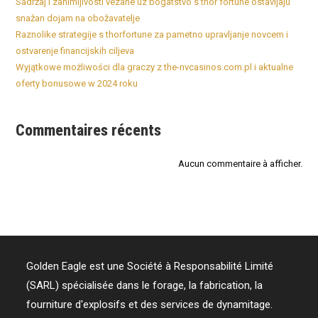
Sadržaj i zanimljivosti vezane uz bogatstvo s thor fortune ostavljaju
snažan dojam na obožavatelje
Raznolike strategije s thorfortune za pametno upravljanje novcem i
ostvarenje financijskih ciljeva
Wyjątkowe możliwości dla graczy z the-nvcasinos.com.pl i aktualne
oferty bonusowe w 2024 roku
Commentaires récents
Aucun commentaire à afficher.
Golden Eagle est une Société à Responsabilité Limité
(SARL) spécialisée dans le forage, la fabrication, la
fourniture d'explosifs et des services de dynamitage.