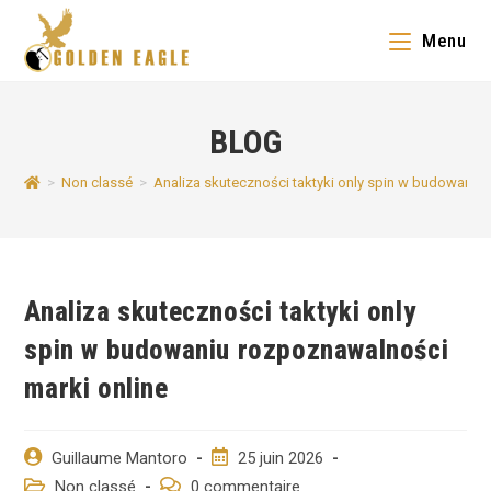
Skip
Menu
to
content
BLOG
>
Non classé
>
Analiza skuteczności taktyki only spin w budowaniu
Analiza skuteczności taktyki only
spin w budowaniu rozpoznawalności
marki online
Auteur/autrice
Post
Guillaume Mantoro
25 juin 2026
de
published:
Post
Post
Non classé
0 commentaire