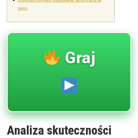
Długoterminowe budowanie autorytetu w
sieci
Graj
Analiza skuteczności