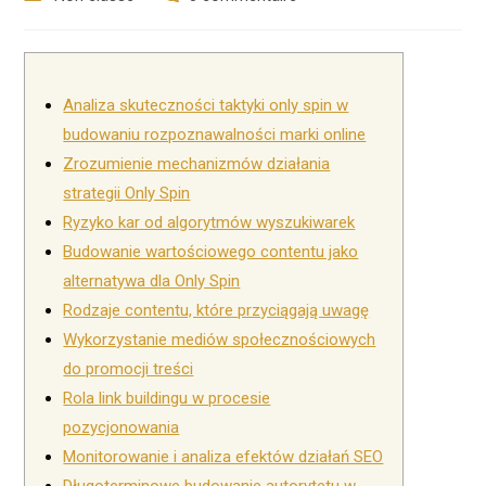
la
category:
comments:
publication :
Analiza skuteczności taktyki only spin w
budowaniu rozpoznawalności marki online
Zrozumienie mechanizmów działania
strategii Only Spin
Ryzyko kar od algorytmów wyszukiwarek
Budowanie wartościowego contentu jako
alternatywa dla Only Spin
Rodzaje contentu, które przyciągają uwagę
Wykorzystanie mediów społecznościowych
do promocji treści
Rola link buildingu w procesie
pozycjonowania
Monitorowanie i analiza efektów działań SEO