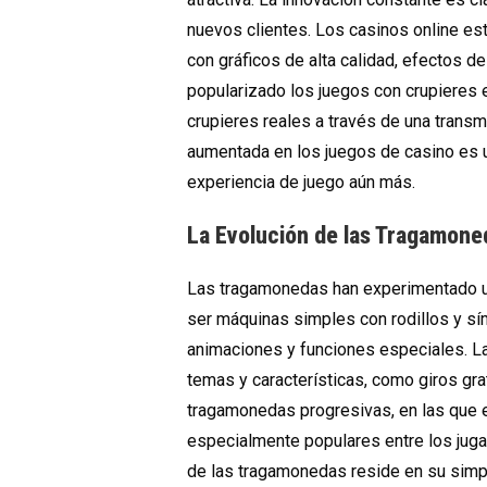
nuevos clientes. Los casinos online est
con gráficos de alta calidad, efectos d
popularizado los juegos con crupieres e
crupieres reales a través de una transmi
aumentada en los juegos de casino es 
experiencia de juego aún más.
La Evolución de las Tragamone
Las tragamonedas han experimentado un
ser máquinas simples con rodillos y sí
animaciones y funciones especiales. L
temas y características, como giros gra
tragamonedas progresivas, en las que 
especialmente populares entre los juga
de las tragamonedas reside en su simpl