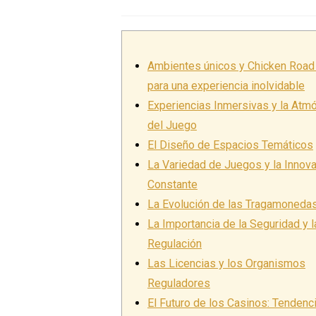
de
published:
la
publication :
Ambientes únicos y Chicken Road
para una experiencia inolvidable
Experiencias Inmersivas y la Atm
del Juego
El Diseño de Espacios Temáticos
La Variedad de Juegos y la Innov
Constante
La Evolución de las Tragamoneda
La Importancia de la Seguridad y l
Regulación
Las Licencias y los Organismos
Reguladores
El Futuro de los Casinos: Tendenc