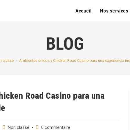
Accueil
Nos services
BLOG
n classé
>
Ambientes únicos y Chicken Road Casino para una experiencia ino
hicken Road Casino para una
le
Post
Post
Non classé
0 commentaire