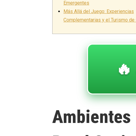
Emergentes
Más Allá del Juego: Experiencias
Complementarias y el Turismo de
🔥
Ambientes 