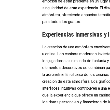
emoción de estar presente en un lugar l
singularidad de esta experiencia. El d
atmósfera, ofreciendo espacios temátic
para todos los gustos.
Experiencias Inmersivas y 
La creación de una atmósfera envolvente
u online. Los casinos modernos inviert
los jugadores a un mundo de fantasía y 
elementos decorativos se combinan par
la adrenalina. En el caso de los casinos
creación de esta atmósfera. Los gráfico
interfaces intuitivas contribuyen a una
que la experiencia que ofrece un casino
los datos personales y financieros de l