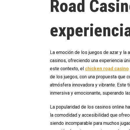
Road Casin
experiencia
La emoción de los juegos de azar y la 
casinos, ofreciendo una experiencia úni
este contexto, el
chicken road casino
de los juegos, con una propuesta que c
atmósfera innovadora y vibrante. Este t
inmersiva y emocionante, superando la
La popularidad de los casinos online h
la comodidad y accesibilidad que ofrece
siendo incomparable para muchos jugador