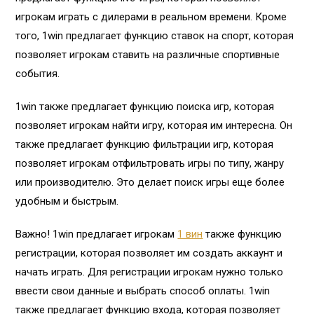
игрокам играть с дилерами в реальном времени. Кроме
того, 1win предлагает функцию ставок на спорт, которая
позволяет игрокам ставить на различные спортивные
события.
1win также предлагает функцию поиска игр, которая
позволяет игрокам найти игру, которая им интересна. Он
также предлагает функцию фильтрации игр, которая
позволяет игрокам отфильтровать игры по типу, жанру
или производителю. Это делает поиск игры еще более
удобным и быстрым.
Важно! 1win предлагает игрокам
1 вин
также функцию
регистрации, которая позволяет им создать аккаунт и
начать играть. Для регистрации игрокам нужно только
ввести свои данные и выбрать способ оплаты. 1win
также предлагает функцию входа, которая позволяет