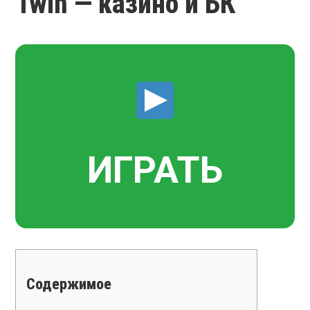
1win — казино и БК
ИГРАТЬ
Содержимое