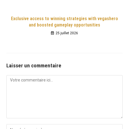
Exclusive access to winning strategies with vegashero
and boosted gameplay opportunities
25 juillet 2026
Laisser un commentaire
Comment
Enter